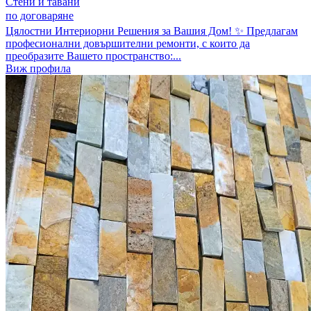
Стени и тавани
по договаряне
Цялостни Интериорни Решения за Вашия Дом! ✨ Предлагам
професионални довършителни ремонти, с които да
преобразите Вашето пространство:...
Виж профила