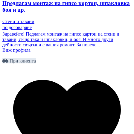
Предлагам монтаж на гипсо кортон, шпакловка
боя и др.
Стени и тавани
по договаряне
Здравейте! Педлагам монтаж на гипсо картон на стени и
тавани, също така и шпакловки, и боя. И много други
дейности свързани с вашия ремонт. За повече...
Виж профила
При клиента