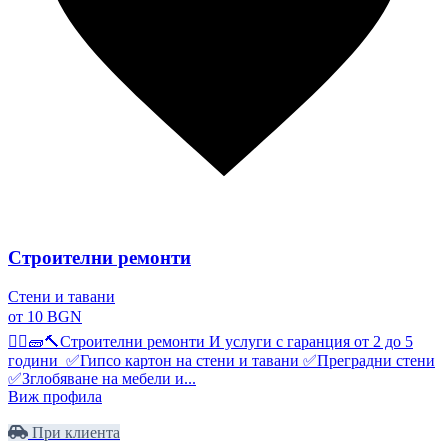
Строителни ремонти
Стени и тавани
от 10 BGN
👷‍♂️🧱🔨Строителни ремонти И услуги с гаранция от 2 до 5
години ✅Гипсо картон на стени и тавани ✅Преградни стени
✅Зглобяване на мебели и...
Виж профила
При клиента