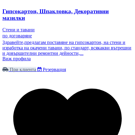
Гипсокартон, Шпакловка, Декоративни
мазилки
Стени и тавани
по договаряне
Здравейте,предлагам поставяне на гипсокартон, на стени и
изработка на окачени тавани, по стандарт, всякакви вътрешни
и довършителни ремонтни дейности,...
Виж профила
При клиента
Резервация