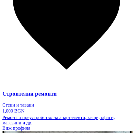
Строителни ремонти
Стени и тавани
1,000 BGN
Ремонт и преустройство на апартаменти, къщи, офиси,
магазини и др.
Виж профила