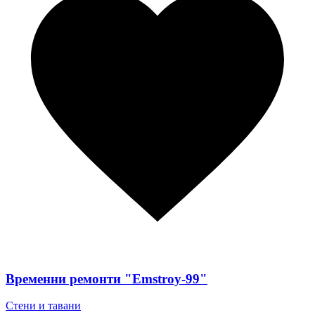
Временни ремонти "Emstroy-99"
Стени и тавани