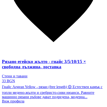
Рязано егейско жълто - гнайс 3/5/10/15 ×
свободна дължина, доставка
Стени и тавани
33 BGN
Гнайс Aegean Yellow - рязан (free length) 🟡 Естествен камък с
топли медено-жълти и сребристо-сиви нюанси. Равните
машинно рязани ръбове дават подредена, модерна...
Виж профила