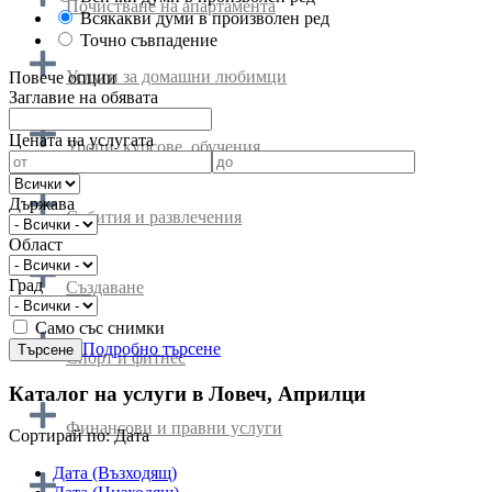
Почистване на апартамента
Всякакви думи в произволен ред
Точно съвпадение
Услуги за домашни любимци
Повече опции
Заглавие на обявата
Цената на услугата
Уроци, курсове, обучения
Държава
Събития и развлечения
Област
Град
Създаване
Само със снимки
Подробно търсене
Спорт и фитнес
Каталог на услуги в Ловеч, Априлци
Финансови и правни услуги
Cортирай по:
Дата
Дата (Възходящ)