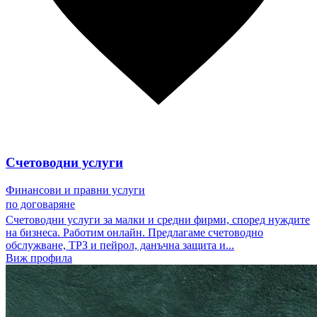
Счетоводни услуги
Финансови и правни услуги
по договаряне
Счетоводни услуги за малки и средни фирми, според нуждите
на бизнеса. Работим онлайн. Предлагаме счетоводно
обслужване, ТРЗ и пейрол, данъчна защита и...
Виж профила