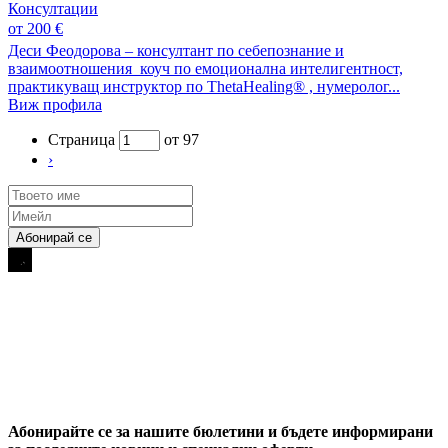
Консултации
от 200 €
Деси Феодорова – консултант по себепознание и
взаимоотношения коуч по емоционална интелигентност,
практикуващ инструктор по ThetaHealing® , нумеролог...
Виж профила
Страница
от 97
›
Абонирайте се за нашите бюлетини и бъдете информирани