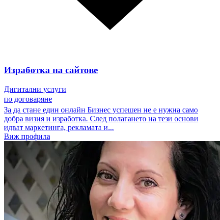
Изработка на сайтове
Дигитални услуги
по договаряне
За да стане един онлайн Бизнес успешен не е нужна само
добра визия и изработка. След полагането на тези основи
идват маркетинга, рекламата и...
Виж профила