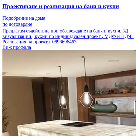
Проектиране и реализация на бани и кухни
Подобрение на дома
по договаряне
Предлагам съдействие при обзавеждане на баня и кухня. 3Д
визуализации , кухни по индивидуален проект , МДФ и ПДЧ .
Реализация на проекта. 0898696463
Виж профила