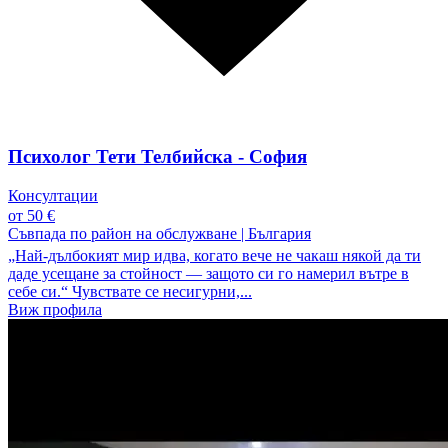
Психолог Тети Телбийска - София
Консултации
от 50 €
Съвпада по район на обслужване
|
България
„Най-дълбокият мир идва, когато вече не чакаш някой да ти
даде усещане за стойност — защото си го намерил вътре в
себе си.“ Чувствате се несигурни,...
Виж профила