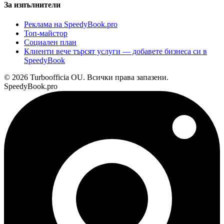
За изпълнители
Реклама на SpeedyBook.pro
Топ-майстор
Социален план
Клиенти вече търсят услуги — добавете бизнеса си в
SpeedyBook
© 2026 Turboofficia OU. Всички права запазени.
SpeedyBook.pro