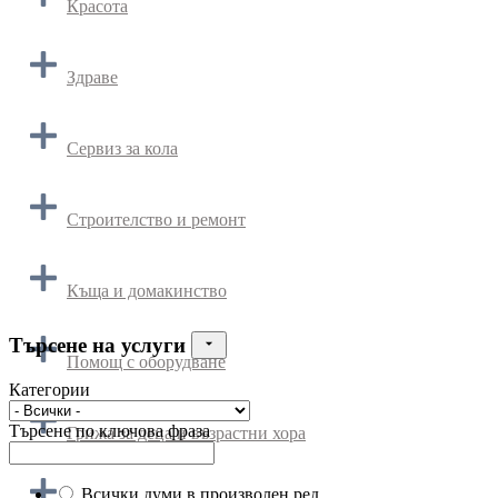
Красота
Здраве
Сервиз за кола
Строителство и ремонт
Къща и домакинство
Търсене на услуги
Помощ с оборудване
Категории
Търсене по ключова фраза
Грижа за деца и възрастни хора
Всички думи в произволен ред