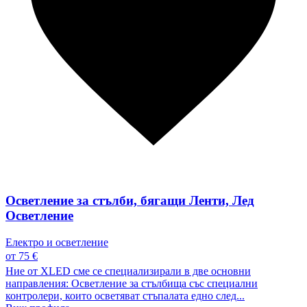
Осветление за стълби, бягащи Ленти, Лед
Осветление
Електро и осветление
от 75 €
Ние от XLED сме се специализирали в две основни
направления: Осветление за стълбища със специални
контролери, които осветяват стъпалата едно след...