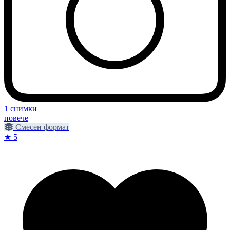
1 снимки
повече
Смесен формат
★ 5