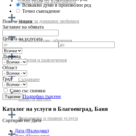
Почистване на апартамента
Всякакви думи в произволен ред
Точно съвпадение
Услуги за домашни любимци
Повече опции
Заглавие на обявата
Цената на услугата
Уроци, курсове, обучения
Държава
Събития и развлечения
Област
Град
Създаване
Само със снимки
Подробно търсене
Спорт и фитнес
Каталог на услуги в Благоевград, Баня
Финансови и правни услуги
Cортирай по:
Дата
Дата (Възходящ)