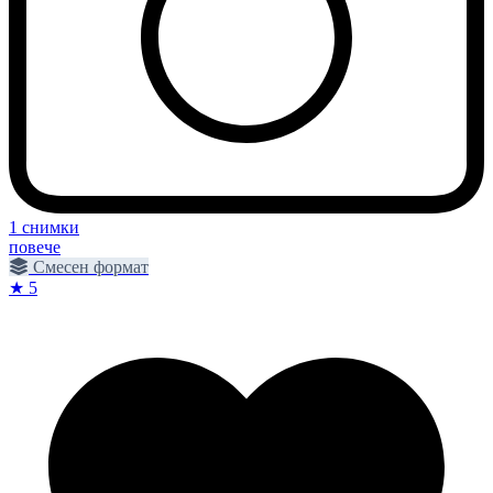
1 снимки
повече
Смесен формат
★ 5