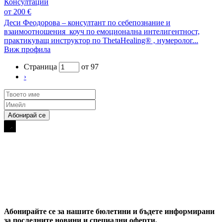
Консултации
от 200 €
Деси Феодорова – консултант по себепознание и
взаимоотношения коуч по емоционална интелигентност,
практикуващ инструктор по ThetaHealing® , нумеролог...
Виж профила
Страница
от 97
›
Абонирайте се за нашите бюлетини и бъдете информирани
за последните новини и специални оферти.