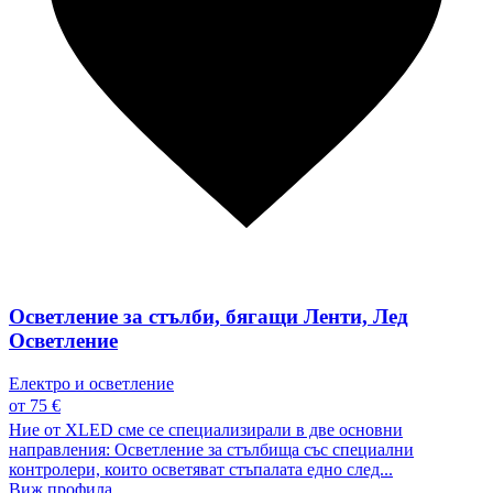
Осветление за стълби, бягащи Ленти, Лед
Осветление
Електро и осветление
от 75 €
Ние от XLED сме се специализирали в две основни
направления: Осветление за стълбища със специални
контролери, които осветяват стъпалата едно след...
Виж профила