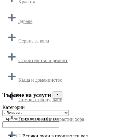
Красота
Здраве
Сервиз за кола
Строителство и ремонт
Къща и домакинство
Търсене на услуги
Помощ с оборудване
Категории
Търсене по ключова фраза
Грижа за деца и възрастни хора
Всички думи в произволен ред