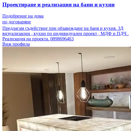
Проектиране и реализация на бани и кухни
Подобрение на дома
по договаряне
Предлагам съдействие при обзавеждане на баня и кухня. 3Д
визуализации , кухни по индивидуален проект , МДФ и ПДЧ .
Реализация на проекта. 0898696463
Виж профила