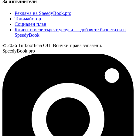
За изпълнители
Реклама на SpeedyBook.pro
Топ-майстор
Социален план
Клиенти вече търсят услуги — добавете бизнеса си в
SpeedyBook
© 2026 Turboofficia OU. Всички права запазени.
SpeedyBook.pro