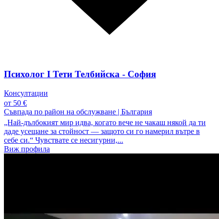
Психолог I Тети Телбийска - София
Консултации
от 50 €
Съвпада по район на обслужване
|
България
„Най-дълбокият мир идва, когато вече не чакаш някой да ти
даде усещане за стойност — защото си го намерил вътре в
себе си.“ Чувствате се несигурни,...
Виж профила