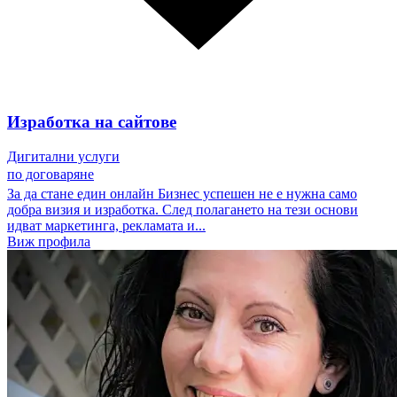
Изработка на сайтове
Дигитални услуги
по договаряне
За да стане един онлайн Бизнес успешен не е нужна само
добра визия и изработка. След полагането на тези основи
идват маркетинга, рекламата и...
Виж профила