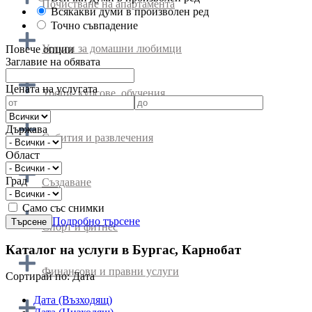
Почистване на апартамента
Всякакви думи в произволен ред
Точно съвпадение
Услуги за домашни любимци
Повече опции
Заглавие на обявата
Цената на услугата
Уроци, курсове, обучения
Държава
Събития и развлечения
Област
Град
Създаване
Само със снимки
Подробно търсене
Спорт и фитнес
Каталог на услуги в Бургас, Карнобат
Финансови и правни услуги
Cортирай по:
Дата
Дата (Възходящ)