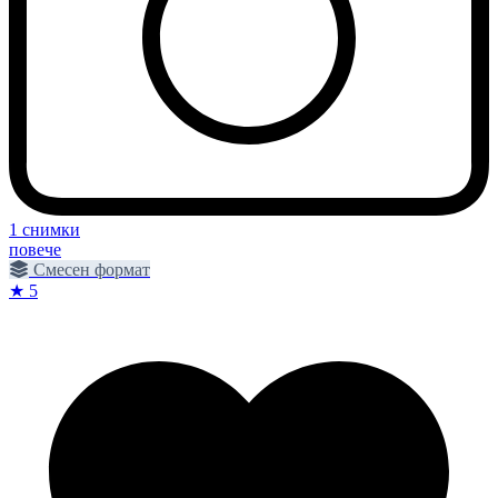
1 снимки
повече
Смесен формат
★ 5