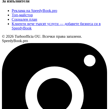
За изпълнители
Реклама на SpeedyBook.pro
Топ-майстор
Социален план
Клиенти вече търсят услуги — добавете бизнеса си в
SpeedyBook
© 2026 Turboofficia OU. Всички права запазени.
SpeedyBook.pro