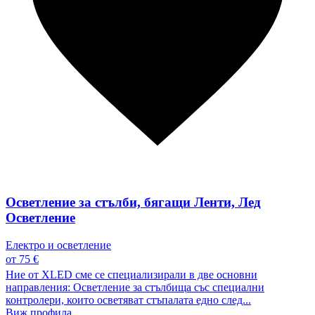
Осветление за стълби, бягащи Ленти, Лед
Осветление
Електро и осветление
от 75 €
Ние от XLED сме се специализирали в две основни
направления: Осветление за стълбища със специални
контролери, които осветяват стъпалата едно след...
Виж профила