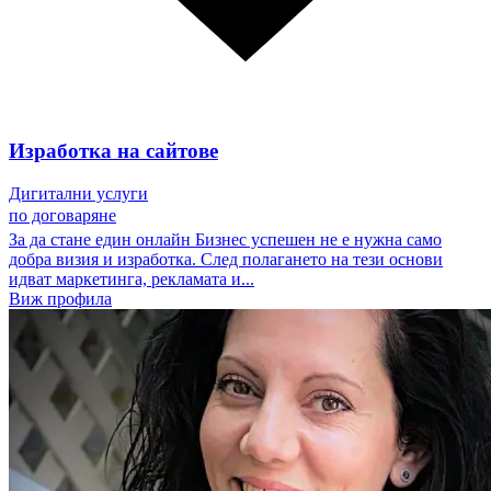
Изработка на сайтове
Дигитални услуги
по договаряне
За да стане един онлайн Бизнес успешен не е нужна само
добра визия и изработка. След полагането на тези основи
идват маркетинга, рекламата и...
Виж профила