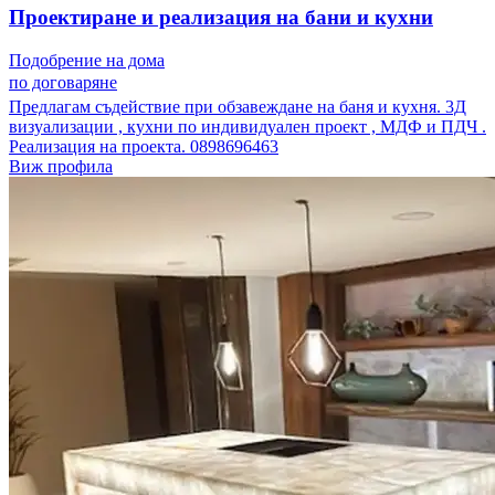
Проектиране и реализация на бани и кухни
Подобрение на дома
по договаряне
Предлагам съдействие при обзавеждане на баня и кухня. 3Д
визуализации , кухни по индивидуален проект , МДФ и ПДЧ .
Реализация на проекта. 0898696463
Виж профила