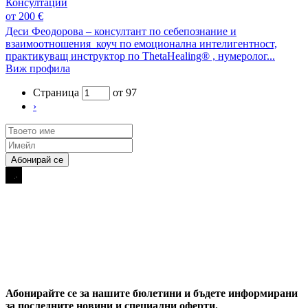
Консултации
от 200 €
Деси Феодорова – консултант по себепознание и
взаимоотношения коуч по емоционална интелигентност,
практикуващ инструктор по ThetaHealing® , нумеролог...
Виж профила
Страница
от 97
›
Абонирайте се за нашите бюлетини и бъдете информирани
за последните новини и специални оферти.