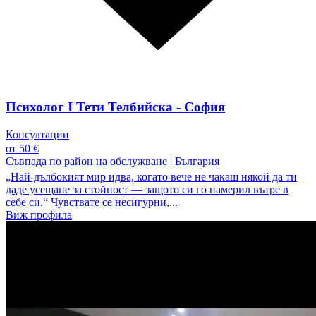
Психолог I Тети Телбийска - София
Консултации
от 50 €
Съвпада по район на обслужване
|
България
„Най-дълбокият мир идва, когато вече не чакаш някой да ти
даде усещане за стойност — защото си го намерил вътре в
себе си.“ Чувствате се несигурни,...
Виж профила