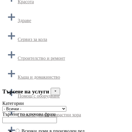
Красота
Здраве
Сервиз за кола
Строителство и ремонт
Къща и домакинство
Търсене на услуги
Помощ с оборудване
Категории
Търсене по ключова фраза
Грижа за деца и възрастни хора
Всички думи в произволен ред