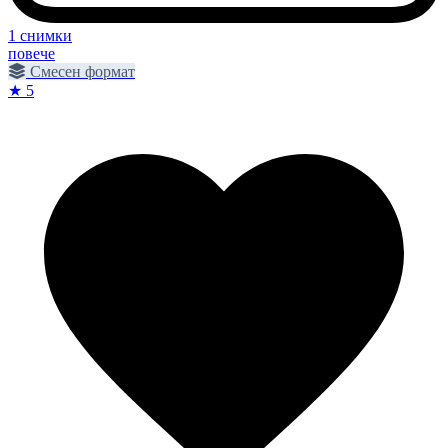
1 снимки
повече
Смесен формат
★ 5