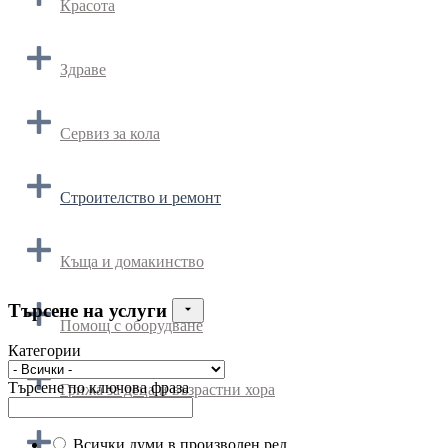
Красота
Здраве
Сервиз за кола
Строителство и ремонт
Къща и домакинство
Търсене на услуги
Помощ с оборудване
Категории
Търсене по ключова фраза
Грижа за деца и възрастни хора
Всички думи в произволен ред