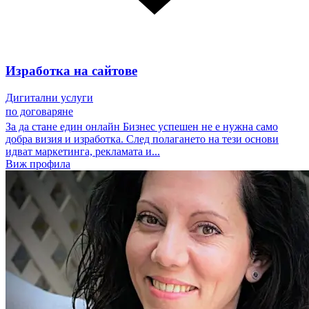
Изработка на сайтове
Дигитални услуги
по договаряне
За да стане един онлайн Бизнес успешен не е нужна само
добра визия и изработка. След полагането на тези основи
идват маркетинга, рекламата и...
Виж профила