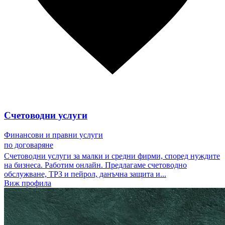
Счетоводни услуги
Финансови и правни услуги
по договаряне
Счетоводни услуги за малки и средни фирми, според нуждите
на бизнеса. Работим онлайн. Предлагаме счетоводно
обслужване, ТРЗ и пейрол, данъчна защита и...
Виж профила