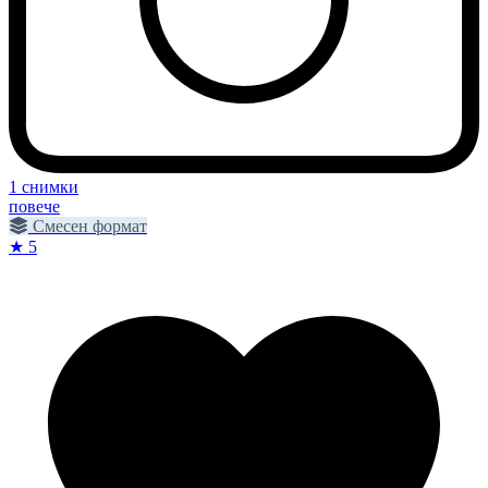
1 снимки
повече
Смесен формат
★ 5