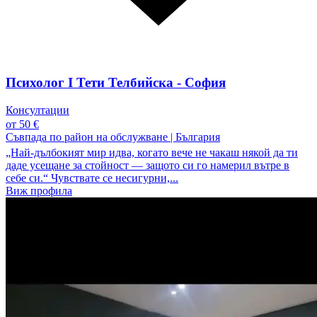
Психолог I Тети Телбийска - София
Консултации
от 50 €
Съвпада по район на обслужване
|
България
„Най-дълбокият мир идва, когато вече не чакаш някой да ти
даде усещане за стойност — защото си го намерил вътре в
себе си.“ Чувствате се несигурни,...
Виж профила