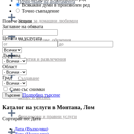
Почистване на апартамента
Всякакви думи в произволен ред
Точно съвпадение
Услуги за домашни любимци
Повече опции
Заглавие на обявата
Цената на услугата
Уроци, курсове, обучения
Държава
Събития и развлечения
Област
Град
Създаване
Само със снимки
Подробно търсене
Спорт и фитнес
Каталог на услуги в Монтана, Лом
Финансови и правни услуги
Cортирай по:
Дата
Дата (Възходящ)