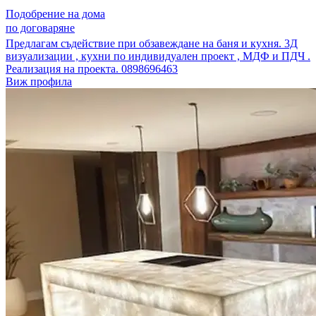
Подобрение на дома
по договаряне
Предлагам съдействие при обзавеждане на баня и кухня. 3Д
визуализации , кухни по индивидуален проект , МДФ и ПДЧ .
Реализация на проекта. 0898696463
Виж профила