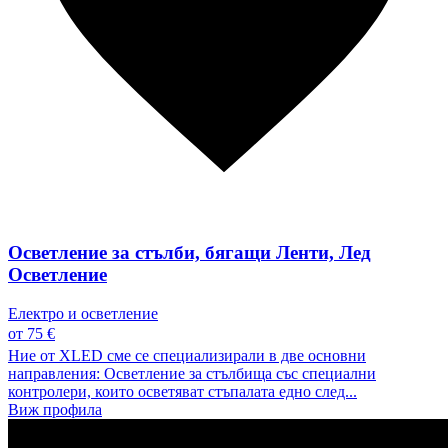
Осветление за стълби, бягащи Ленти, Лед
Осветление
Електро и осветление
от 75 €
Ние от XLED сме се специализирали в две основни
направления: Осветление за стълбища със специални
контролери, които осветяват стъпалата едно след...
Виж профила