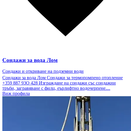
Сондажи за вода Лом
Сондажи и откриване на подземни води
Сондажи за вода Лом Сондажи за термопомпено отопление
+359 887 93O 428 Изграждане на сондажи със сондажни
тръби, загравяване с филц, еърлифтно водочерпене....
Виж профила