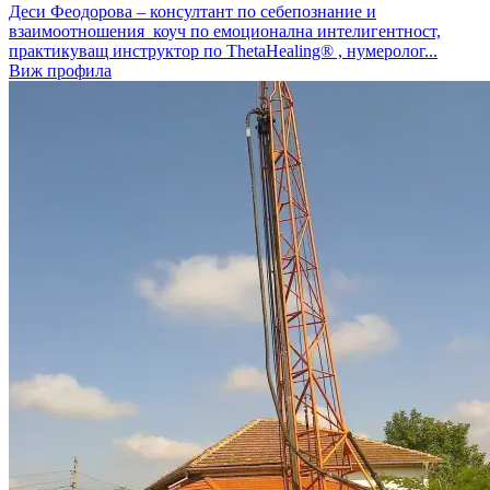
Деси Феодорова – консултант по себепознание и
взаимоотношения коуч по емоционална интелигентност,
практикуващ инструктор по ThetaHealing® , нумеролог...
Виж профила