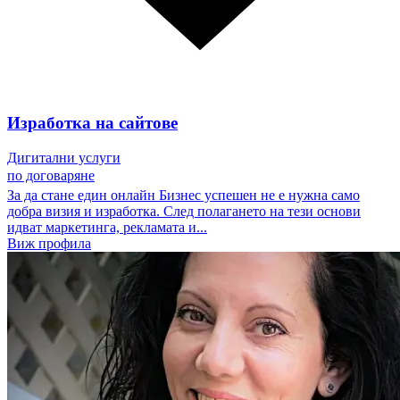
Изработка на сайтове
Дигитални услуги
по договаряне
За да стане един онлайн Бизнес успешен не е нужна само
добра визия и изработка. След полагането на тези основи
идват маркетинга, рекламата и...
Виж профила