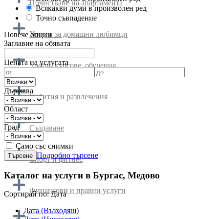
Почистване на апартамента
Всякакви думи в произволен ред
Точно съвпадение
Услуги за домашни любимци
Повече опции
Заглавие на обявата
Цената на услугата
Уроци, курсове, обучения
Държава
Събития и развлечения
Област
Град
Създаване
Само със снимки
Подробно търсене
Спорт и фитнес
Каталог на услуги в Бургас, Медово
Финансови и правни услуги
Cортирай по:
Дата
Дата (Възходящ)