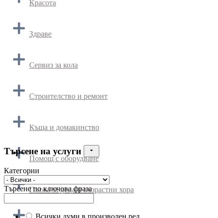
Красота
Здраве
Сервиз за кола
Строителство и ремонт
Къща и домакинство
Търсене на услуги
Помощ с оборудване
Категории
Търсене по ключова фраза
Грижа за деца и възрастни хора
Всички думи в произволен ред