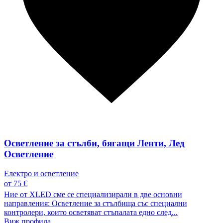
Осветление за стълби, бягащи Ленти, Лед
Осветление
Електро и осветление
от 75 €
Ние от XLED сме се специализирали в две основни
направления: Осветление за стълбища със специални
контролери, които осветяват стъпалата едно след...
Виж профила