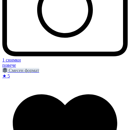
1 снимки
повече
Смесен формат
★ 5