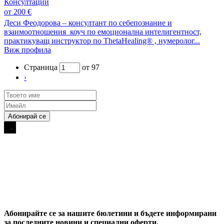
Консултации
от 200 €
Деси Феодорова – консултант по себепознание и
взаимоотношения коуч по емоционална интелигентност,
практикуващ инструктор по ThetaHealing® , нумеролог...
Виж профила
Страница
от 97
›
Абонирайте се за нашите бюлетини и бъдете информирани
за последните новини и специални оферти.