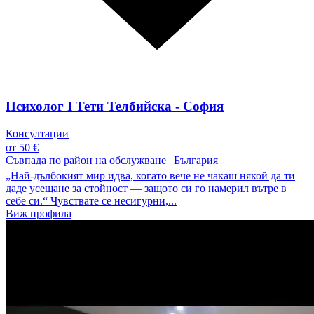
Психолог I Тети Телбийска - София
Консултации
от 50 €
Съвпада по район на обслужване
|
България
„Най-дълбокият мир идва, когато вече не чакаш някой да ти
даде усещане за стойност — защото си го намерил вътре в
себе си.“ Чувствате се несигурни,...
Виж профила