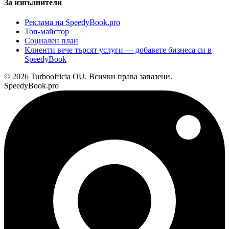
За изпълнители
Реклама на SpeedyBook.pro
Топ-майстор
Социален план
Клиенти вече търсят услуги — добавете бизнеса си в
SpeedyBook
© 2026 Turboofficia OU. Всички права запазени.
SpeedyBook.pro