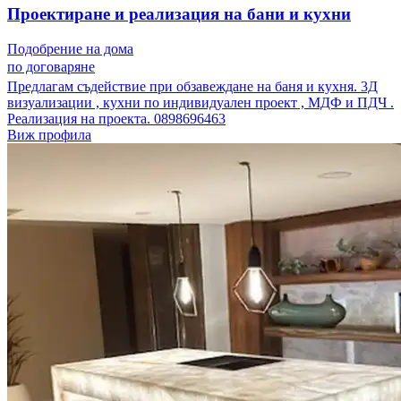
Проектиране и реализация на бани и кухни
Подобрение на дома
по договаряне
Предлагам съдействие при обзавеждане на баня и кухня. 3Д
визуализации , кухни по индивидуален проект , МДФ и ПДЧ .
Реализация на проекта. 0898696463
Виж профила