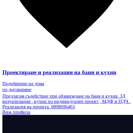
Проектиране и реализация на бани и кухни
Подобрение на дома
по договаряне
Предлагам съдействие при обзавеждане на баня и кухня. 3Д
визуализации , кухни по индивидуален проект , МДФ и ПДЧ .
Реализация на проекта. 0898696463
Виж профила