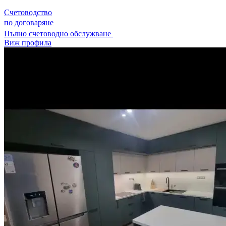
Счетоводство
по договаряне
Пълно счетоводно обслужване
Виж профила