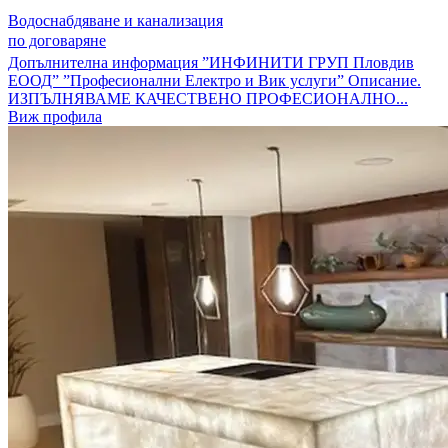
Водоснабдяване и канализация
по договаряне
Допълнителна информация ”ИНФИНИТИ ГРУП Пловдив
ЕООД” ”Професионални Електро и Вик услуги” Описание.
ИЗПЪЛНЯВАМЕ КАЧЕСТВЕНО ПРОФЕСИОНАЛНО...
Виж профила