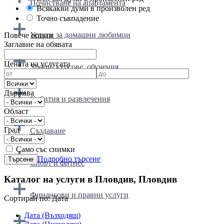
Почистване на апартамента
Всякакви думи в произволен ред
Точно съвпадение
Услуги за домашни любимци
Повече опции
Заглавие на обявата
Цената на услугата
Уроци, курсове, обучения
Държава
Събития и развлечения
Област
Град
Създаване
Само със снимки
Подробно търсене
Спорт и фитнес
Каталог на услуги в Пловдив, Пловдив
Финансови и правни услуги
Cортирай по:
Дата
Дата (Възходящ)