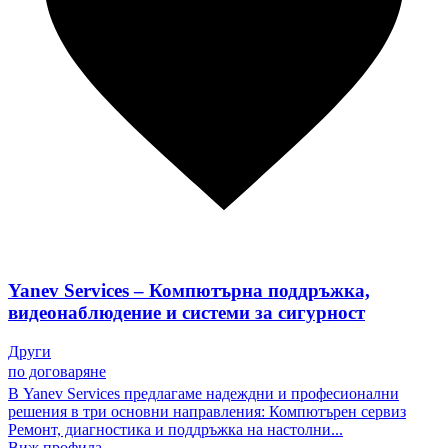
Yanev Services – Компютърна поддръжка,
видеонаблюдение и системи за сигурност
Други
по договаряне
В Yanev Services предлагаме надеждни и професионални
решения в три основни направления: Компютърен сервиз
Ремонт, диагностика и поддръжка на настолни...
Виж профила