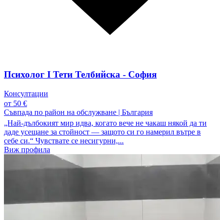
Психолог I Тети Телбийска - София
Консултации
от 50 €
Съвпада по район на обслужване
|
България
„Най-дълбокият мир идва, когато вече не чакаш някой да ти
даде усещане за стойност — защото си го намерил вътре в
себе си.“ Чувствате се несигурни,...
Виж профила