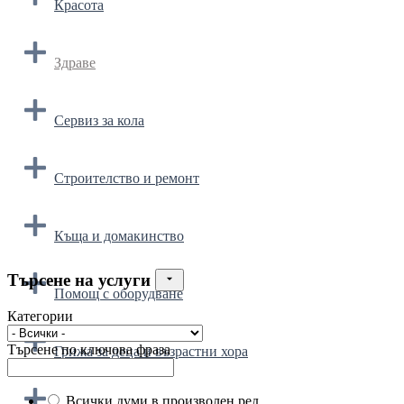
Красота
Здраве
Сервиз за кола
Строителство и ремонт
Къща и домакинство
Търсене на услуги
Помощ с оборудване
Категории
Търсене по ключова фраза
Грижа за деца и възрастни хора
Всички думи в произволен ред