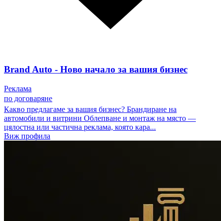
Brand Auto - Ново начало за вашия бизнес
Реклама
по договаряне
Какво предлагаме за вашия бизнес? Брандиране на
автомобили и витрини Облепване и монтаж на място —
цялостна или частична реклама, която кара...
Виж профила