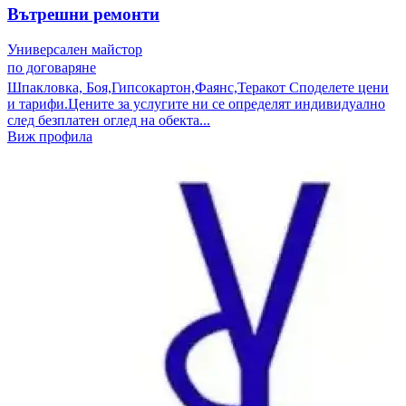
Вътрешни ремонти
Универсален майстор
по договаряне
Шпакловка, Боя,Гипсокартон,Фаянс,Теракот Споделете цени
и тарифи. ​Цените за услугите ни се определят индивидуално
след безплатен оглед на обекта...
Виж профила