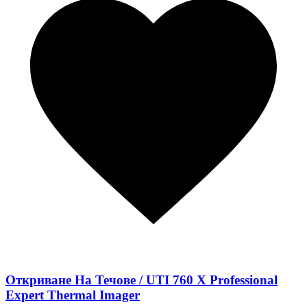
Откриване На Течове / UTI 760 X Professional
Expert Thermal Imager