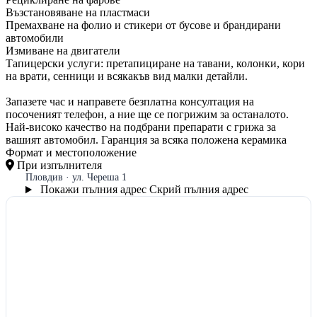
Възстановяване на пластмаси
Премахване на фолио и стикери от бусове и брандирани
автомобили
Измиване на двигатели
Тапицерски услуги: претапициране на тавани, колонки, кори
на врати, сенници и всякакъв вид малки детайли.
Запазете час и направете безплатна консултация на
посоченият телефон, а ние ще се погрижим за останалото.
Най-високо качество на подбрани препарати с грижа за
вашият автомобил. Гаранция за всяка положена керамика
Формат и местоположение
При изпълнителя
Пловдив · ул. Череша 1
Покажи пълния адрес
Скрий пълния адрес