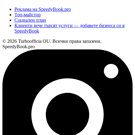
Реклама на SpeedyBook.pro
Топ-майстор
Социален план
Клиенти вече търсят услуги — добавете бизнеса си в
SpeedyBook
© 2026 Turboofficia OU. Всички права запазени.
SpeedyBook.pro