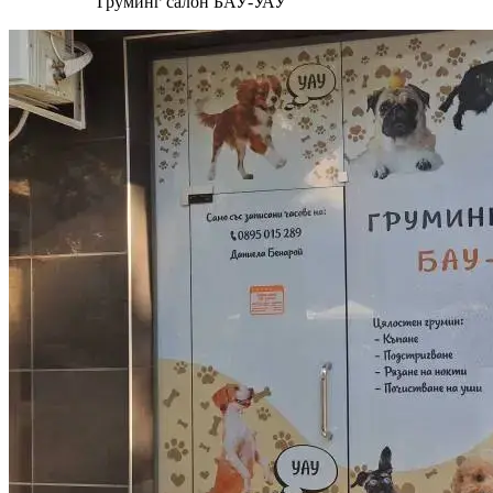
Груминг салон БАУ-УАУ