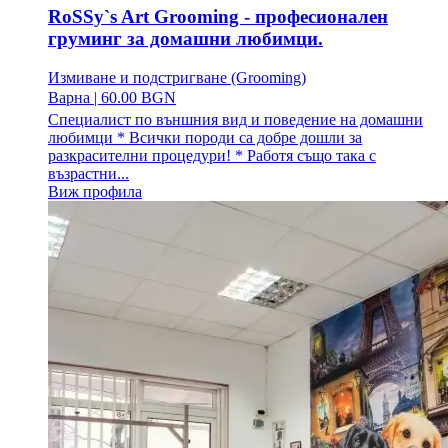
RoSSy`s Art Grooming - професионален
груминг за домашни любимци.
Измиване и подстригване (Grooming)
Варна
|
60.00 BGN
Специалист по външния вид и поведение на домашни
любимци * Всички породи са добре дошли за
разкрасителни процедури! * Работя също така с
възрастни...
Виж профила