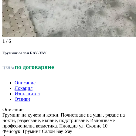
1
/ 6
Груминг салон БАУ-УАУ
по договаряне
ЦЕНА:
Описание
Локация
Изпълнител
Отзиви
Описание
Груминг на кучета и котки. Почистване на уши , рязане на
нокти, разресване, къпане, подстригване. Използваме
професионална козметика. Пловдив ул. Скопие 10
Фейсбук: Груминг Салон Бау-Уау