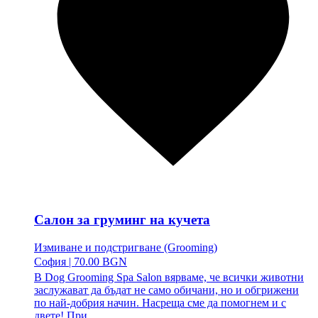
Салон за груминг на кучета
Измиване и подстригване (Grooming)
София
|
70.00 BGN
В Dog Grooming Spa Salon вярваме, че всички животни
заслужават да бъдат не само обичани, но и обгрижени
по най-добрия начин. Насреща сме да помогнем и с
двете! При...