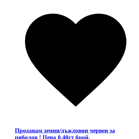
Продавам земни/дъждовни червеи за
риболов ! Цена 0.40ст брой.