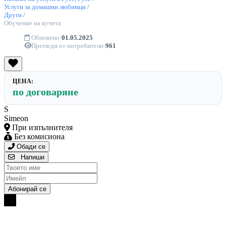
Услуги за домашни любимци
/
Други
/
Обучение на кучета
Обновено:
01.05.2025
Прегледи от потребители:
961
ЦЕНА:
по договаряне
S
Simeon
При изпълнителя
Без комисиона
Обади се
Напиши