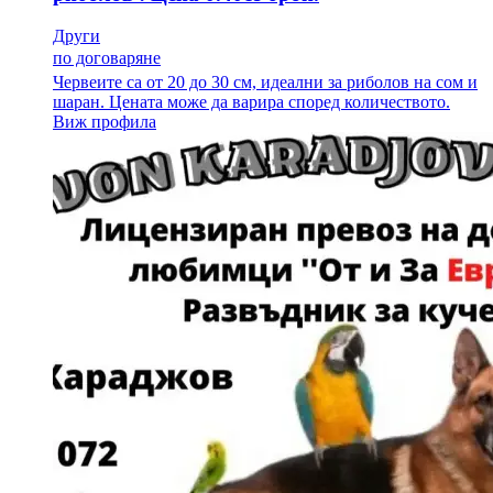
Други
по договаряне
Червеите са от 20 до 30 см, идеални за риболов на сом и
шаран. Цената може да варира според количеството.
Виж профила