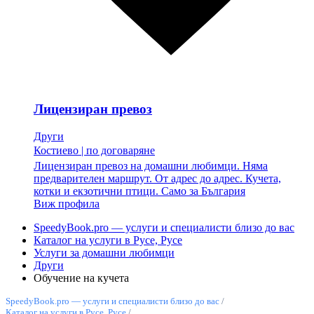
Лицензиран превоз
Други
Костиево
|
по договаряне
Лицензиран превоз на домашни любимци. Няма
предварителен маршрут. От адрес до адрес. Кучета,
котки и екзотични птици. Само за България
Виж профила
SpeedyBook.pro — услуги и специалисти близо до вас
Каталог на услуги в Русе, Русе
Услуги за домашни любимци
Други
Обучение на кучета
SpeedyBook.pro — услуги и специалисти близо до вас
/
Каталог на услуги в Русе, Русе
/