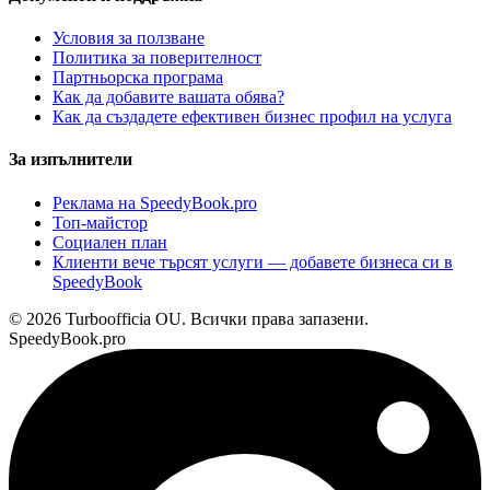
Условия за ползване
Политика за поверителност
Партньорска програма
Как да добавите вашата обява?
Как да създадете ефективен бизнес профил на услуга
За изпълнители
Реклама на SpeedyBook.pro
Топ-майстор
Социален план
Клиенти вече търсят услуги — добавете бизнеса си в
SpeedyBook
© 2026 Turboofficia OU. Всички права запазени.
SpeedyBook.pro