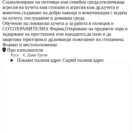
Социализиране на питомци към семейна среда,отключваща
агресия на кучета към стопани и агресия към др,кучета и
животни,създаване на добри навици и комуникация с водача
на кучето, послушание в домашна среда.
Обучение на ловжиски кучета и за работа в полиция и
СОТ,ОХРАНИТЕЛНА Фирма,Откриване на предмети хора и
зъдържане на престъпник или нападател,да пази и да
защитава територия.и др,команди пожелание на стопанина.
Формат и местоположение
При изпълнителя
Русе · 4, Даме Груев
Покажи пълния адрес
Скрий пълния адрес