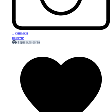
1 снимки
повече
При клиента