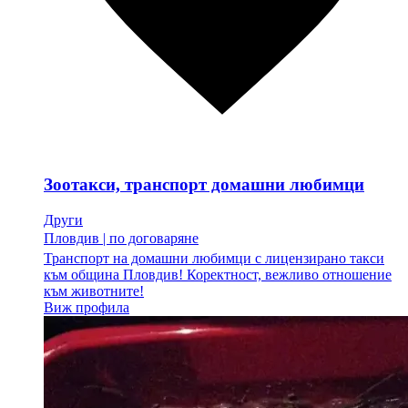
Зоотакси, транспорт домашни любимци
Други
Пловдив
|
по договаряне
Транспорт на домашни любимци с лицензирано такси
към община Пловдив! Коректност, вежливо отношение
към животните!
Виж профила