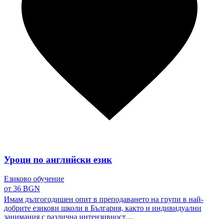
Уроци по английски език
Езиково обучение
от 36 BGN
Имам дългогодишен опит в преподаването на групи в най-
добрите езикови школи в България, както и индивидуални
занимания с различна интензивност....