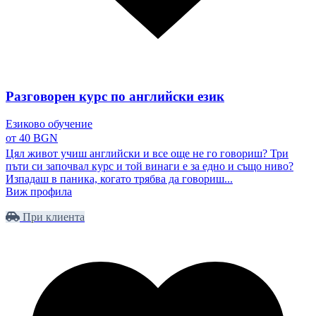
Разговорен курс по английски език
Езиково обучение
от 40 BGN
Цял живот учиш английски и все още не го говориш? Три
пъти си започвал курс и той винаги е за едно и също ниво?
Изпадаш в паника, когато трябва да говориш...
Виж профила
При клиента