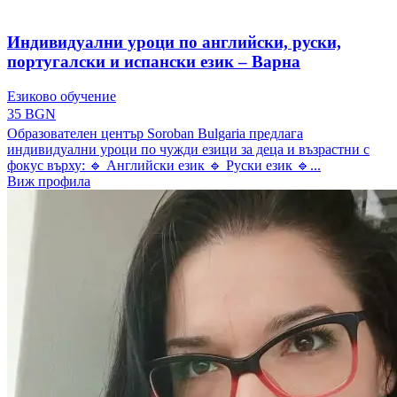
Индивидуални уроци по английски, руски,
португалски и испански език – Варна
Езиково обучение
35 BGN
Образователен център Soroban Bulgaria предлага
индивидуални уроци по чужди езици за деца и възрастни с
фокус върху: 🔹 Английски език 🔹 Руски език 🔹...
Виж профила