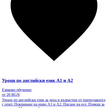
Уроци по английски език А1 и А2
Езиково обучение
от 20 BGN
Уроци по английски език за деца и възрастни от преподавател
с опит. Покриване на ниво А1 и А2. Писане на есе. Помощ за