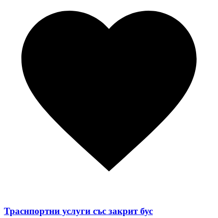
Траснпортни услуги със закрит бус