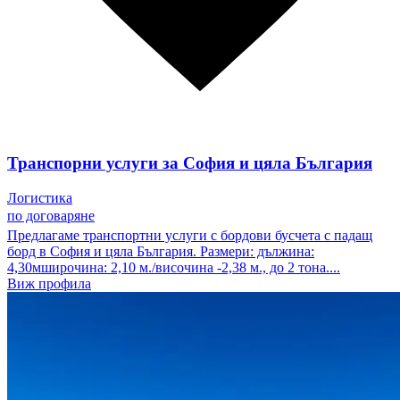
Транспорни услуги за София и цяла България
Логистика
по договаряне
Предлагаме транспортни услуги с бордови бусчета с падащ
борд в София и цяла България. Размери: дължина:
4,30мширочина: 2,10 м./височина -2,38 м., до 2 тона....
Виж профила