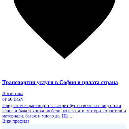
Транспортни услуги в София и цялата страна
Логистика
от 60 BGN
Предлагаме транспорт със закрит бус на всякакъв вид стоки
черна и бяла техника, мебели, колела, атв, мотори, строителни
материали, багаж и много др. Ще...
Виж профила