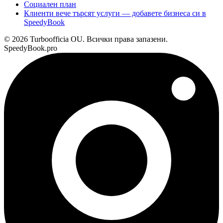
Социален план
Клиенти вече търсят услуги — добавете бизнеса си в
SpeedyBook
© 2026 Turboofficia OU. Всички права запазени.
SpeedyBook.pro