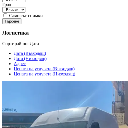
Град
Само със снимки
Логистика
Cортирай по:
Дата
Дата (Възходящ)
Дата (Низходящ)
Адрес
Цената на услугата (Възходящ)
Цената на услугата (Низходящ)