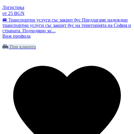
Логистика
от 25 BGN
🚐 Транспортни услуги със закрит бус Предлагаме надеждни
транспортни услуги със закрит бус на територията на София и
страната. Подходящо за:...
Виж профила
При клиента