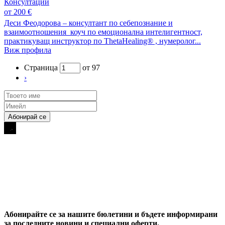
Консултации
от 200 €
Деси Феодорова – консултант по себепознание и
взаимоотношения коуч по емоционална интелигентност,
практикуващ инструктор по ThetaHealing® , нумеролог...
Виж профила
Страница
от 97
›
Абонирайте се за нашите бюлетини и бъдете информирани
за последните новини и специални оферти.