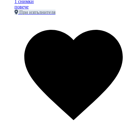
1 снимки
повече
При изпълнителя