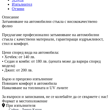
Изпълнител
Отзиви
Описание
Затъмняване на автомобилни стъкла с висококачествено
фолио
Предлагаме професионално затъмняване на автомобилни
стъкла с качествени материали, гарантиращи издръжливост,
стил и комфорт.
Цени според вида на автомобила:
• Хечбек: от 140 лв.
• Седан и комби: от 180 лв. (цената може да варира според
модела)
• Джип: от 200 лв.
Бързо и прецизно изпълнение
Повишен комфорт в автомобила
Намаляване на топлината и UV лъчите
За въпроси и записвания, не се колебайте да се свържете с нас!
Формат и местоположение
При изпълнителя
София · Демир Капия