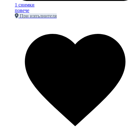
1 снимки
повече
При изпълнителя