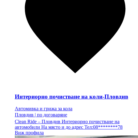
Интериорно почистване на коли-Пловдив
Автомивка и грижа за кола
Пловдив
|
по договаряне
Clean Ride – Пловдив Интериорно почистване на
автомобили На място и до адрес Тел:08********78
Виж профила