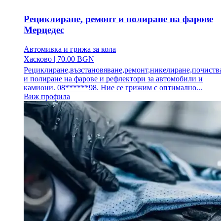
Рециклиране, ремонт и полиране на фарове
Мерцедес
Автомивка и грижа за кола
Хасково
|
70.00 BGN
Рециклиране,възстановяване,ремонт,никелиране,почиств
и полиране на фарове и рефлектори за автомобили и
камиони. 08******98. Ние се грижим с оптимално...
Виж профила