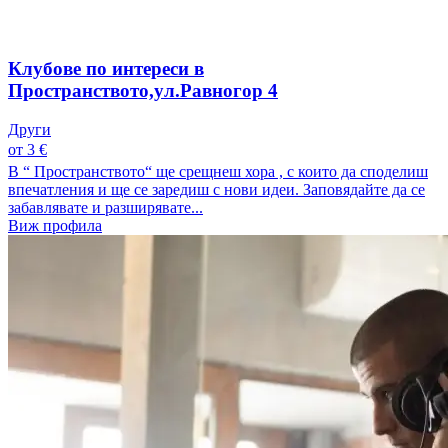
Клубове по интереси в
Пространството,ул.Равногор 4
Други
от 3 €
В “ Пространството“ ще срещнеш хора , с които да споделиш
впечатления и ще се заредиш с нови идеи. Заповядайте да се
забавлявате и разширявате...
Виж профила