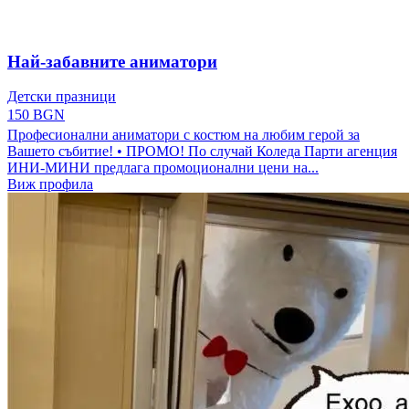
Най-забавните аниматори
Детски празници
150 BGN
Професионални аниматори с костюм на любим герой за
Вашето събитие! • ПРОМО! По случай Коледа Парти агенция
ИНИ-МИНИ предлага промоционални цени на...
Виж профила