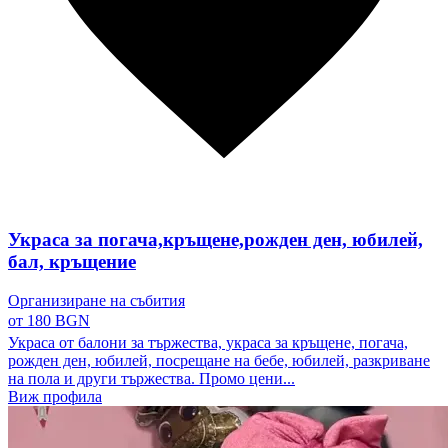
Украса за погача,кръщене,рожден ден, юбилей,
бал, кръщение
Организиране на събития
от 180 BGN
Украса от балони за тържества, украса за кръщене, погача,
рожден ден, юбилей, посрещане на бебе, юбилей, разкриване
на пола и други тържества. Промо цени...
Виж профила