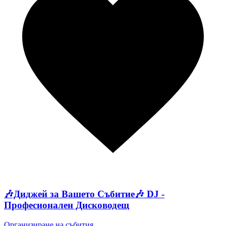
🎶Диджей за Вашето Събитие🎶 DJ -
Професионален Дисководещ
Организиране на събития