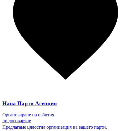
Нана Парти Агенция
Организиране на събития
по договаряне
Предлагаме цялостна организация на вашето парти.