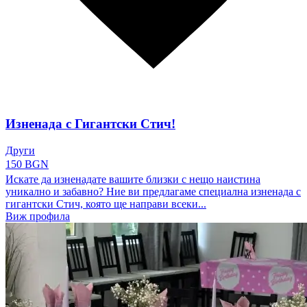
Изненада с Гигантски Стич!
Други
150 BGN
Искате да изненадате вашите близки с нещо наистина
уникално и забавно? Ние ви предлагаме специална изненада с
гигантски Стич, която ще направи всеки...
Виж профила