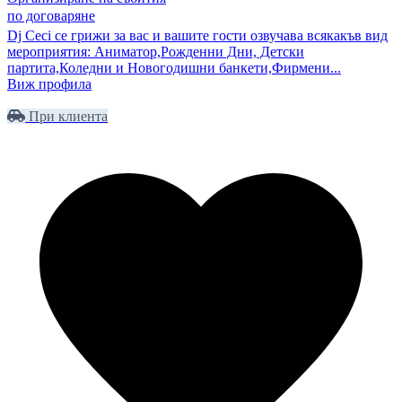
по договаряне
Dj Ceci се грижи за вас и вашите гости озвучава всякакъв вид
мероприятия: Аниматор,Рожденни Дни, Детски
партита,Коледни и Новогодишни банкети,Фирмени...
Виж профила
При клиента