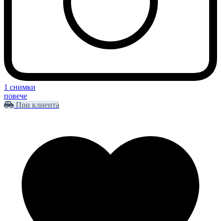
1 снимки
повече
При клиента