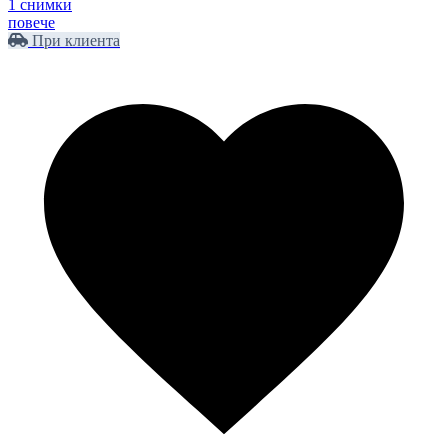
1 снимки
повече
При клиента