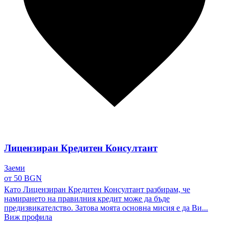
Лицензиран Кредитен Консултант
Заеми
от 50 BGN
Като Лицензиран Кредитен Консултант разбирам, че
намирането на правилния кредит може да бъде
предизвикателство. Затова моята основна мисия е да Ви...
Виж профила