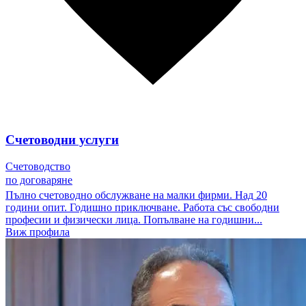
Счетоводни услуги
Счетоводство
по договаряне
Пълно счетоводно обслужване на малки фирми. Над 20
години опит. Годишно приключване. Работа със свободни
професии и физически лица. Попълване на годишни...
Виж профила