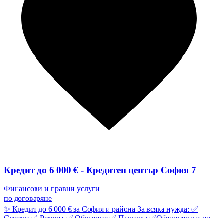
Кредит до 6 000 € - Кредитен център София 7
Финансови и правни услуги
по договаряне
✨ Кредит до 6 000 € за София и района За всяка нужда: ✅
Сметки ✅ Ремонт ✅ Обучение ✅ Почивка ✅Обединяване на