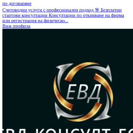
по договаряне
Счетоводни услуги с професионален подход 🎯 Безплатни
стартови консултации Консултации по откриване на фирма
или регистрация на физическо...
Виж профила