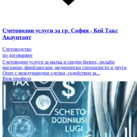
Счетоводни услуги за гр. София - Кей Такс
Акаунтант
Счетоводство
по договаряне
Счетоводни услуги за малък и среден бизнес, онлайн
магазини, фрийлансъри, медицински специалисти и други
Опит с международни сделки, съдействие за...
Виж профила