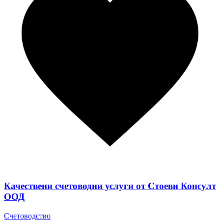
Качествени счетоводни услуги от Стоеви Консулт
ООД
Счетоводство