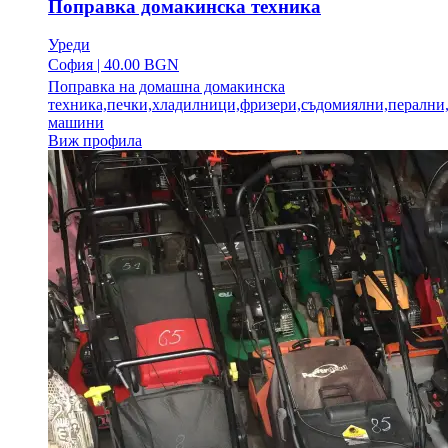
Поправка домакинска техника
Уреди
София
|
40.00 BGN
Поправка на домашна домакинска
техника,печки,хладилници,фризери,съдомиялни,пералн
машини
Виж профила