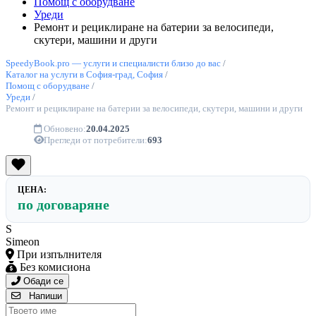
Помощ с оборудване
Уреди
Ремонт и рециклиране на батерии за велосипеди,
скутери, машини и други
SpeedyBook.pro — услуги и специалисти близо до вас
/
Каталог на услуги в София-град, София
/
Помощ с оборудване
/
Уреди
/
Ремонт и рециклиране на батерии за велосипеди, скутери, машини и други
Обновено:
20.04.2025
Прегледи от потребители:
693
ЦЕНА:
по договаряне
S
Simeon
При изпълнителя
Без комисиона
Обади се
Напиши