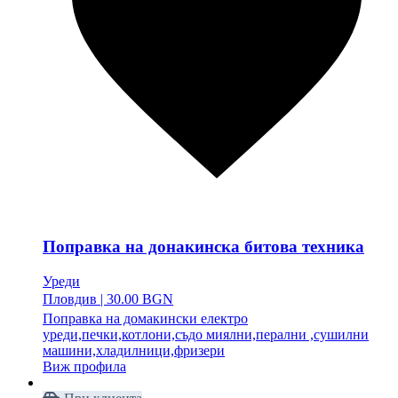
Поправка на донакинска битова техника
Уреди
Пловдив
|
30.00 BGN
Поправка на домакински електро
уреди,печки,котлони,съдо миялни,перални ,сушилни
машини,хладилници,фризери
Виж профила