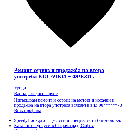
Ремонт сервиз и продажба на втора
употреба КОСАЧКИ + ФРЕЗИ .
Уреди
Варна
|
по договаряне
Извършвам ремонт и сервиз на моторни косачки и
продажба на втора употреба всякакъв вид 08******78
Виж профила
SpeedyBook.pro — услуги и специалисти близо до вас
Каталог на услуги в София-град, София