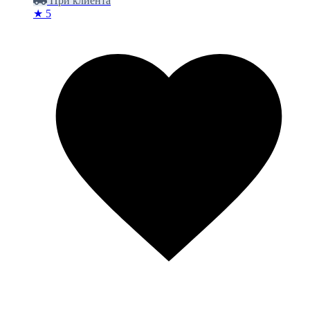
При клиента
★ 5