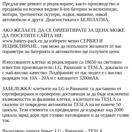
Предлагаме ремонт и рециклиране, както производство и
продажба на всички видове li-ion батерии за велосипеди,
мотори, тротинетки скутери, лодки, машини, някой
автомобили и други. Диагностиката е БЕЗПЛАТНА.
АКО ЖЕЛАЕТЕ ДА СЕ ОРИЕНТИРАТЕ ЗА ЦЕНА МОЖЕ
ДА ПОСЕТИТЕ САЙТА НИ:
www.battery-pack.eu да изберете меню СЕРВИЗ И
РЕЦИКЛИРАНЕ , там може да попълните желаните от вас
параметри на батерията и автоматично ще получите цена.
Използваните клетки за рециклиране са 18650 на световно
известни производители: LG, Panasonic и TESLA, доказали се
с най-високо качество. Подбраният от нас модел е с високо
разряден ток 10А - 20A и с капацитет 3200mAh.
ЗАБЕЛЕЖКА: клетките на LG и Panasonic са доставени от
сертифицирани и проверени доставчици за да бъде изключена
възможността за фалшиви клетки, а клетките на TESLA са
свалени от повредени автомобили TESLA на не повече 50
цикъла. Тези елементи са предвидени да издържат над 2000
цикъла заряд дори при голямо натоварване и да отдават голям
ток.
Възходящо цените биват: LG - Panasonic - TESLA