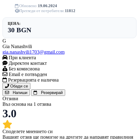
Обновено:
19.06.2024
Прегледи от потребители:
11812
ЦЕНА:
30 BGN
G
Gia Nanashvili
gia.nanashvili1703@gmail.com
При клиента
Директен контакт
Без комисиона
Email е потвърден
Резервацията е налична
Обади се
Напиши
Резервирай
Отзиви
Въз основа на 1 отзива
3.0
Споделете мнението си
Вашият отзив ще помогне на другите да направят правилния