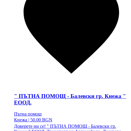
" ПЪТНА ПОМОЩ - Балевски гр. Кнежа "
ЕООД.
Пътна помощ
Кнежа
|
50.00 BGN
Доверете ни се! " ПЪТНА ПОМОЩ - Балевски гр.