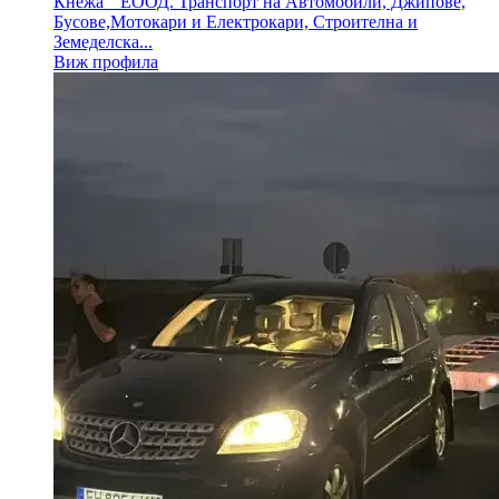
Кнежа " ЕООД. Транспорт на Автомобили, Джипове,
Бусове,Мотокари и Електрокари, Строителна и
Земеделска...
Виж профила