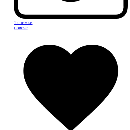
1 снимки
повече