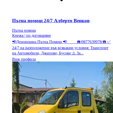
Пътна помощ 24/7 Алберто Венков
Пътна помощ
Кнежа
|
по договаряне
📢Денонощна Пътна Помощ 📢 ☎️/0877639978/☎️ ✅
24/7 на разположение във всякакви условия: Транспорт
на Автомобили, Джипове, Бусове ⚠️ За...
Виж профила