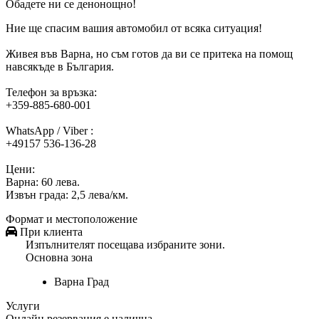
Обадете ни се денонощно!
Ние ще спасим вашия автомобил от всяка ситуация!
Живея във Варна, но съм готов да ви се притека на помощ
навсякъде в България.
Телефон за връзка:
+359-885-680-001
WhatsApp / Viber :
+49157 536-136-28
Цени:
Варна: 60 лева.
Извън града: 2,5 лева/км.
Формат и местоположение
При клиента
Изпълнителят посещава избраните зони.
Основна зона
Варна
Град
Услуги
Онлайн резервация е налична