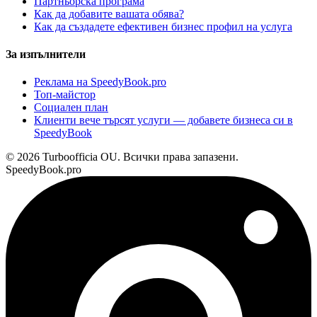
Партньорска програма
Как да добавите вашата обява?
Как да създадете ефективен бизнес профил на услуга
За изпълнители
Реклама на SpeedyBook.pro
Топ-майстор
Социален план
Клиенти вече търсят услуги — добавете бизнеса си в
SpeedyBook
© 2026 Turboofficia OU. Всички права запазени.
SpeedyBook.pro