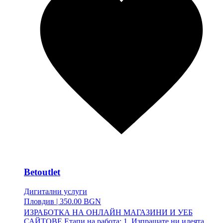
Betoutlet
Дигитални услуги
Пловдив
|
350.00 BGN
ИЗРАБОТКА НА ОНЛАЙН МАГАЗИНИ И УЕБ
САЙТОВЕ Етапи на работа: 1. Изпращате ни идеята