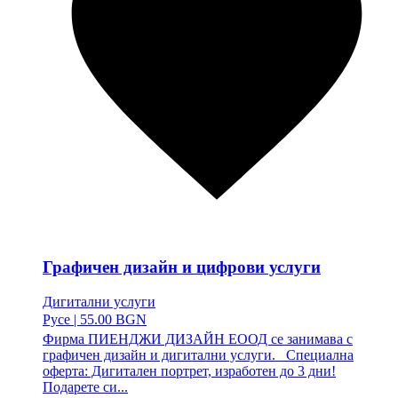
Графичен дизайн и цифрови услуги
Дигитални услуги
Русе
|
55.00 BGN
Фирма ПИЕНДЖИ ДИЗАЙН ЕООД се занимава с
графичен дизайн и дигитални услуги. Специална
оферта: Дигитален портрет, изработен до 3 дни!
Подарете си...