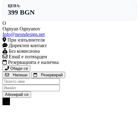
ЦЕНА:
399 BGN
O
Ognyan Ognyanov
Info@neondesign.net
При изпълнителя
Директен контакт
Без комисиона
Email е потвърден
Резервацията е налична
Обади се
Напиши
Резервирай