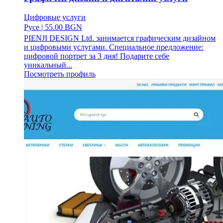
Цифровые услуги
Русе
|
55.00 BGN
PIENJI DESIGN Ltd. занимается графическим дизайном
и цифровыми услугами. Специальное предложение:
цифровой портрет за 3 дня! Подарите себе
уникальный...
Посмотреть профиль