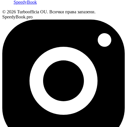
SpeedyBook
© 2026 Turboofficia OU. Всички права запазени.
SpeedyBook.pro