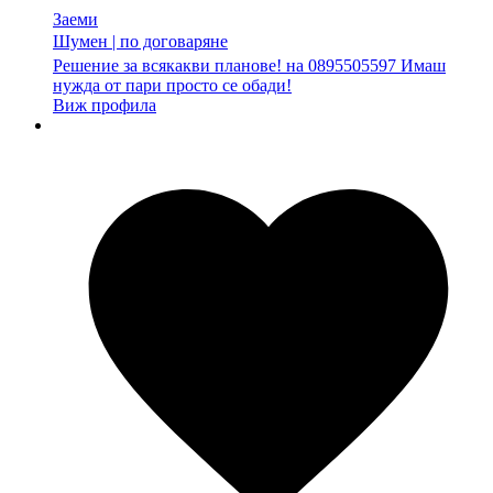
Заеми
Шумен
|
по договаряне
Решение за всякакви планове! на 0895505597 Имаш
нужда от пари просто се обади!
Виж профила