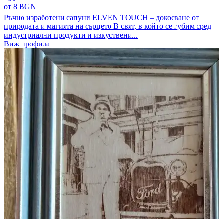
от 8 BGN
Ръчно изработени сапуни ELVEN TOUCH – докосване от
природата и магията на сърцето В свят, в който се губим сред
индустриални продукти и изкуствени...
Виж профила