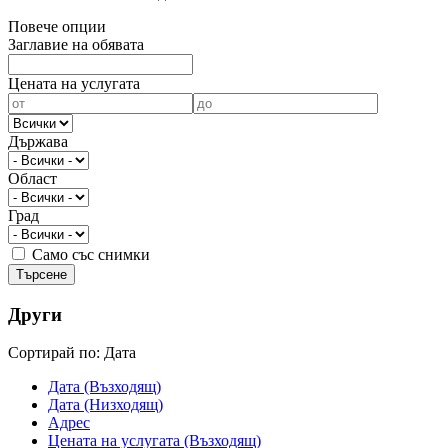
Повече опции
Заглавие на обявата
Цената на услугата
Държава
Област
Град
Само със снимки
Други
Cортирай по:
Дата
Дата (Възходящ)
Дата (Низходящ)
Адрес
Цената на услугата (Възходящ)