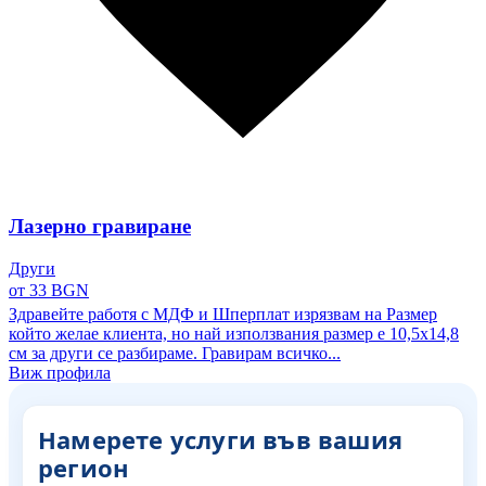
Лазерно гравиране
Други
от 33 BGN
Здравейте работя с МДФ и Шперплат изрязвам на Размер
който желае клиента, но най използвания размер е 10,5х14,8
см за други се разбираме. Гравирам всичко...
Виж профила
Намерете услуги във вашия
регион