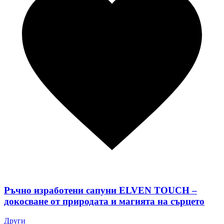
Ръчно изработени сапуни ELVEN TOUCH –
докосване от природата и магията на сърцето
Други