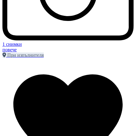
1 снимки
повече
При изпълнителя