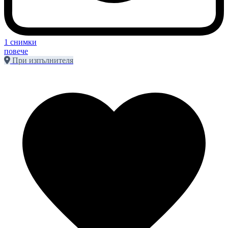
1 снимки
повече
При изпълнителя