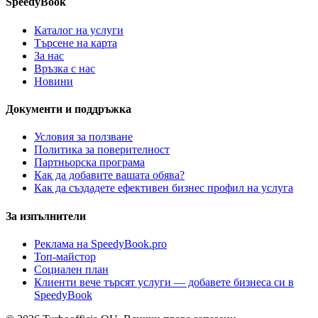
SpeedyBook
Каталог на услуги
Търсене на карта
За нас
Връзка с нас
Новини
Документи и поддръжка
Условия за ползване
Политика за поверителност
Партньорска програма
Как да добавите вашата обява?
Как да създадете ефективен бизнес профил на услуга
За изпълнители
Реклама на SpeedyBook.pro
Топ-майстор
Социален план
Клиенти вече търсят услуги — добавете бизнеса си в
SpeedyBook