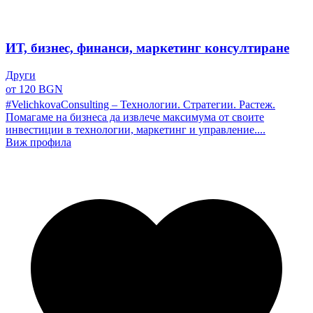
ИТ, бизнес, финанси, маркетинг консултиране
Други
от 120 BGN
#VelichkovaConsulting – Технологии. Стратегии. Растеж.
Помагаме на бизнеса да извлече максимума от своите
инвестиции в технологии, маркетинг и управление....
Виж профила