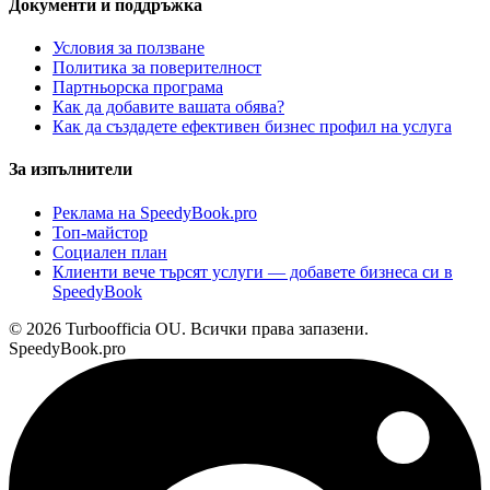
Документи и поддръжка
Условия за ползване
Политика за поверителност
Партньорска програма
Как да добавите вашата обява?
Как да създадете ефективен бизнес профил на услуга
За изпълнители
Реклама на SpeedyBook.pro
Топ-майстор
Социален план
Клиенти вече търсят услуги — добавете бизнеса си в
SpeedyBook
© 2026 Turboofficia OU. Всички права запазени.
SpeedyBook.pro