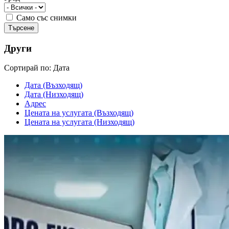
Само със снимки
Други
Cортирай по:
Дата
Дата (Възходящ)
Дата (Низходящ)
Адрес
Цената на услугата (Възходящ)
Цената на услугата (Низходящ)