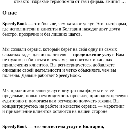
откакто избрахме термопомпа от тази фирма. Екипът се
погрижи за всичко от доставката до монтажа, работиха
бързо и професионално. Системата е икономична, тиха
О нас
и осигурява постоянен комфорт през зимата и лятото.
SpeedyBook
— это больше, чем каталог услуг. Это платформа,
Благодарение на тях вече имаме топъл дом и по-ниски
где исполнители и клиенты в Болгарии находят друг друга
сметки!
быстро, прозрачно и без лишних шагов.
Мы создали сервис, который берёт на себя одну из самых
сложных задач для исполнителя —
продвижение услуг
. Вам
не нужно разбираться в рекламе, алгоритмах и каналах
привлечения клиентов. Вы регистрируетесь, добавляете
описание своей деятельности и чётко объясняете, чем вы
полезны. Дальше работает SpeedyBook.
Мы продвигаем ваши услуги внутри платформы и за её
пределами, повышаем видимость профиля, приводим целевую
аудиторию и помогаем вам регулярно получать заявки. Вы
концентрируетесь на работе и качестве сервиса — маркетинг
и привлечение клиентов остаются на нашей стороне.
SpeedyBook — это экосистема услуг в Болгарии,