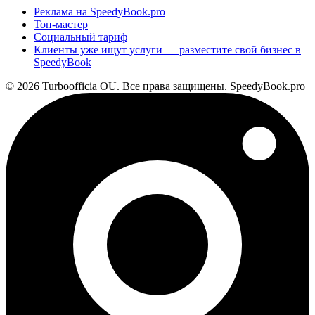
Реклама на SpeedyBook.pro
Топ-мастер
Социальный тариф
Клиенты уже ищут услуги — разместите свой бизнес в
SpeedyBook
© 2026 Turboofficia OU. Все права защищены. SpeedyBook.pro