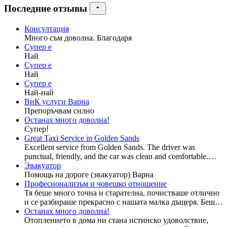
Последние отзывы
Консултация
Много съм доволна. Благодаря
Супер е
Най
Супер е
Най
Супер е
Най-най
ВиК услуги Варна
Препоръчвам силно
Останах много доволна!
Супер!
Great Taxi Service in Golden Sands
Excellent service from Golden Sands. The driver was
punctual, friendly, and the car was clean and comfortable.
Prices were fair and the whole ride was smooth and
Эвакуатор
professional.
Помощь на дороге (эвакуатор) Варна
Професионализъм и човешко отношение
Тя беше много точна и старателна, почистваше отлично
и се разбираше прекрасно с нашата малка дъщеря. Беше
незаменима помощ за съпругата ми у дома в един труден
Останах много доволна!
период на ранното майчинство.
Отоплението в дома ни стана истинско удоволствие,