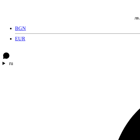
лв.
BGN
EUR
ru