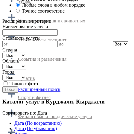
Уборка
Любые слова в любом порядке
Точное соответствие
Услуги для домашних животных
Расширенные критерии
Наименование услуги
Cтоимость услуги
Уроки, курсы, тренинги
Страна
События и развлечения
Область
Город
Креатив
Только с фото
Расширенный поиск
Спорт и фитнес
Каталог услуг в Курджали, Кырджали
Сортировать по:
Дата
Финансовые и юридические услуги
Дата (По возрастанию)
Дата (По убыванию)
Адрес