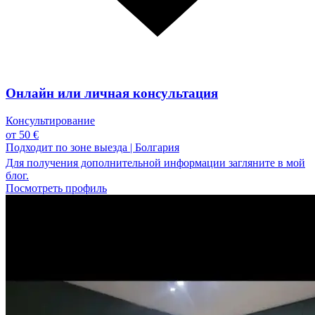
Онлайн или личная консультация
Консультирование
от 50 €
Подходит по зоне выезда
|
Болгария
Для получения дополнительной информации загляните в мой
блог.
Посмотреть профиль