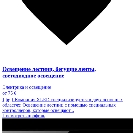
Освещение лестниц, бегущие ленты,
светодиодное освещение
Электрика и освещение
от 75 €
{|bg|} Компания XLED специализируется в двух основных
областях: Освещение лестниц с помощью специальных
контроллеров, которые освещают...
Посмотреть профиль