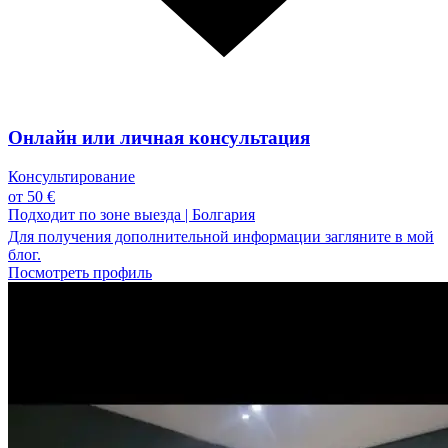
Онлайн или личная консультация
Консультирование
от 50 €
Подходит по зоне выезда
|
Болгария
Для получения дополнительной информации загляните в мой
блог.
Посмотреть профиль