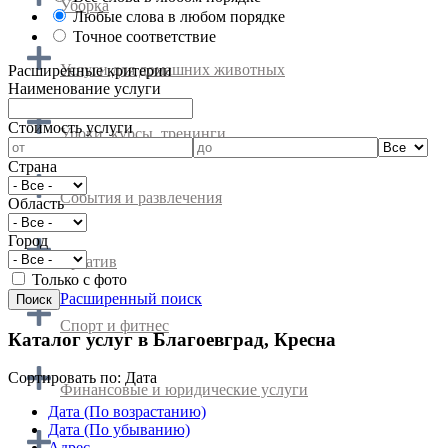
Уборка
Любые слова в любом порядке
Точное соответствие
Услуги для домашних животных
Расширенные критерии
Наименование услуги
Cтоимость услуги
Уроки, курсы, тренинги
Страна
События и развлечения
Область
Город
Креатив
Только с фото
Расширенный поиск
Спорт и фитнес
Каталог услуг в Благоевград, Кресна
Сортировать по:
Дата
Финансовые и юридические услуги
Дата (По возрастанию)
Дата (По убыванию)
Адрес