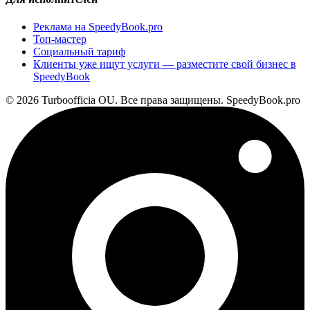
Реклама на SpeedyBook.pro
Топ-мастер
Социальный тариф
Клиенты уже ищут услуги — разместите свой бизнес в
SpeedyBook
© 2026 Turboofficia OU. Все права защищены. SpeedyBook.pro