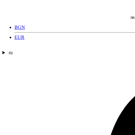
лв
BGN
EUR
ru