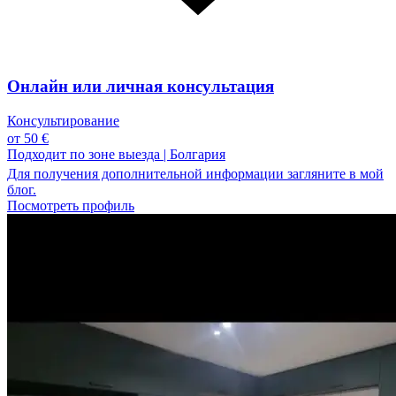
Онлайн или личная консультация
Консультирование
от 50 €
Подходит по зоне выезда
|
Болгария
Для получения дополнительной информации загляните в мой
блог.
Посмотреть профиль