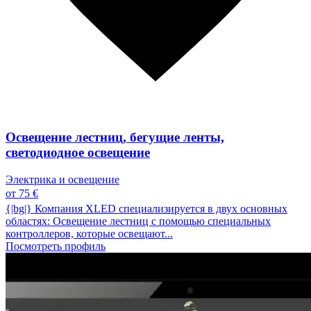
Освещение лестниц, бегущие ленты,
светодиодное освещение
Электрика и освещение
от 75 €
{|bg|} Компания XLED специализируется в двух основных
областях: Освещение лестниц с помощью специальных
контроллеров, которые освещают...
Посмотреть профиль