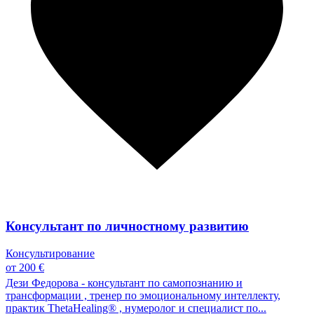
Консультант по личностному развитию
Консультирование
от 200 €
Дези Федорова - консультант по самопознанию и
трансформации , тренер по эмоциональному интеллекту,
практик ThetaHealing® , нумеролог и специалист по...