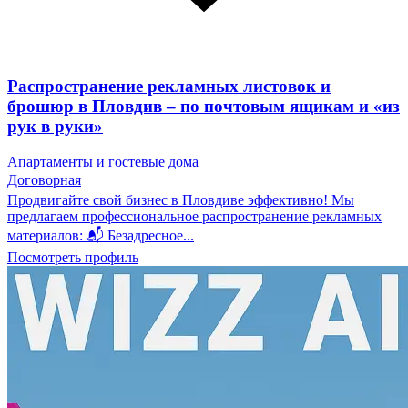
Распространение рекламных листовок и
брошюр в Пловдив – по почтовым ящикам и «из
рук в руки»
Апартаменты и гостевые дома
Договорная
Продвигайте свой бизнес в Пловдиве эффективно! Мы
предлагаем профессиональное распространение рекламных
материалов: 📬 Безадресное...
Посмотреть профиль