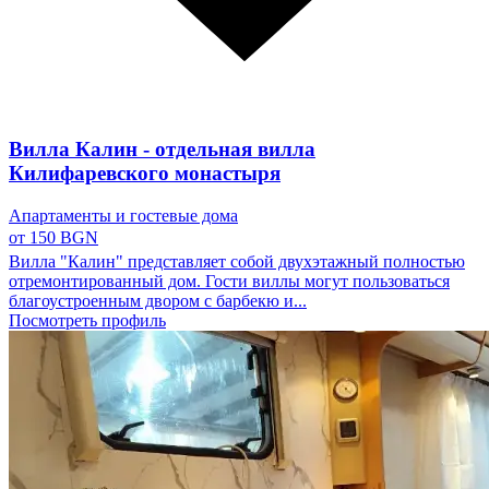
Вилла Калин - отдельная вилла
Килифаревского монастыря
Апартаменты и гостевые дома
от 150 BGN
Вилла "Калин" представляет собой двухэтажный полностью
отремонтированный дом. Гости виллы могут пользоваться
благоустроенным двором с барбекю и...
Посмотреть профиль