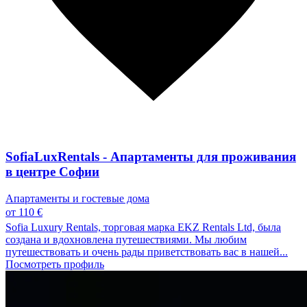
SofiaLuxRentals - Апартаменты для проживания
в центре Софии
Апартаменты и гостевые дома
от 110 €
Sofia Luxury Rentals, торговая марка EKZ Rentals Ltd, была
создана и вдохновлена путешествиями. Мы любим
путешествовать и очень рады приветствовать вас в нашей...
Посмотреть профиль