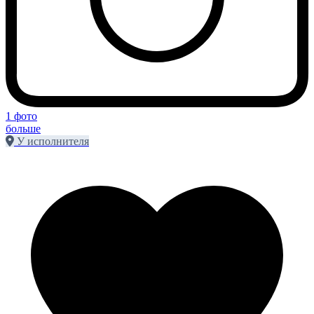
1 фото
больше
У исполнителя