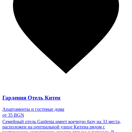
Гардения Отель Китен
Апартаменты и гостевые дома
от 35 BGN
Семейный отель Gardenia имеет коечную базу на 33 места,
расположен на центральной улице Китена рядом с