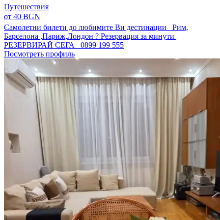
Путешествия
от 40 BGN
Самолетни билети до любимите Ви дестинации Рим,
Барселона ,Париж,Лондон ? Резервация за минути
РЕЗЕРВИРАЙ СЕГА 0899 199 555
Посмотреть профиль