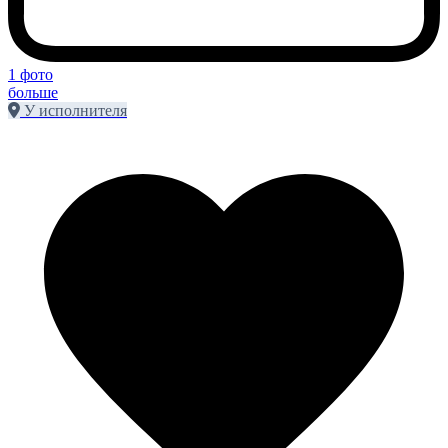
1 фото
больше
У исполнителя