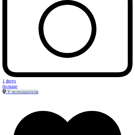
1 фото
больше
У исполнителя