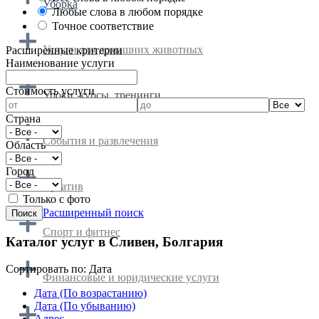
Уборка
Любые слова в любом порядке
Точное соответствие
Услуги для домашних животных
Расширенные критерии
Наименование услуги
Cтоимость услуги
Уроки, курсы, тренинги
Страна
События и развлечения
Область
Город
Креатив
Только с фото
Расширенный поиск
Спорт и фитнес
Каталог услуг в Сливен, Болгария
Сортировать по:
Дата
Финансовые и юридические услуги
Дата (По возрастанию)
Дата (По убыванию)
Адрес