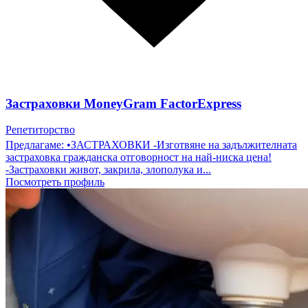
Застраховки MoneyGram FactorExpress
Репетиторство
Предлагаме: •ЗАСТРАХОВКИ -Изготвяне на задължителната
застраховка гражданска отговорност на най-ниска цена!
-Застраховки живот, закрила, злополука и...
Посмотреть профиль