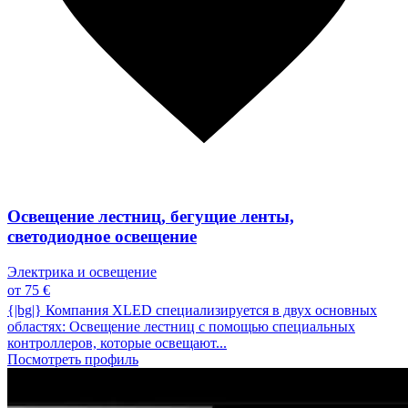
Освещение лестниц, бегущие ленты,
светодиодное освещение
Электрика и освещение
от 75 €
{|bg|} Компания XLED специализируется в двух основных
областях: Освещение лестниц с помощью специальных
контроллеров, которые освещают...
Посмотреть профиль