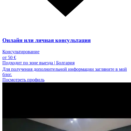
Онлайн или личная консультация
Консультирование
от 50 €
Подходит по зоне выезда
|
Болгария
Для получения дополнительной информации загляните в мой
блог.
Посмотреть профиль