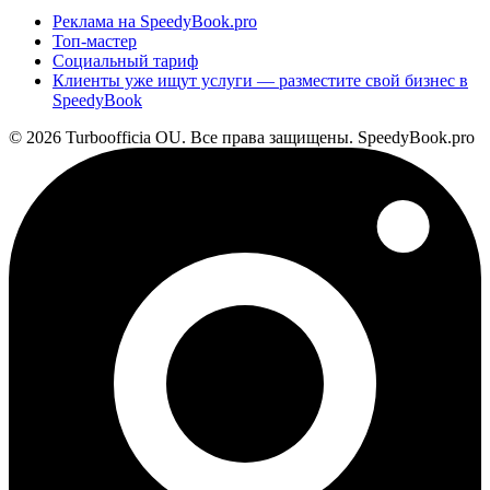
Реклама на SpeedyBook.pro
Топ-мастер
Социальный тариф
Клиенты уже ищут услуги — разместите свой бизнес в
SpeedyBook
© 2026 Turboofficia OU. Все права защищены. SpeedyBook.pro