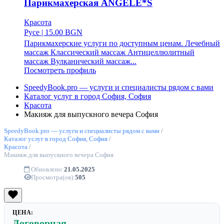
Парикмахерская ANGELE*S
Красота
Русе
|
15.00 BGN
Парикмахерские услуги по доступным ценам. Лечебный
массаж Классический массаж Антицеллюлитный
массаж Вулканический массаж...
Посмотреть профиль
SpeedyBook.pro — услуги и специалисты рядом с вами
Каталог услуг в город София, София
Красота
Макияж для выпускного вечера София
SpeedyBook.pro — услуги и специалисты рядом с вами
/
Каталог услуг в город София, София
/
Красота
/
Макияж для выпускного вечера София
Обновлено:
21.05.2025
Просмотра(ов):
505
ЦЕНА:
Договорная