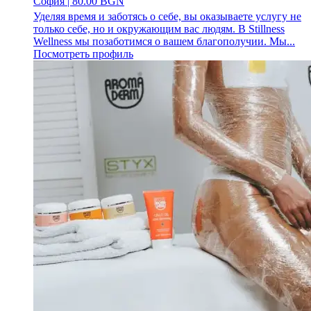
София
|
80.00 BGN
Уделяя время и заботясь о себе, вы оказываете услугу не
только себе, но и окружающим вас людям. В Stillness
Wellness мы позаботимся о вашем благополучии. Мы...
Посмотреть профиль