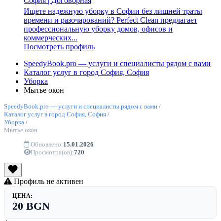
София
|
Договорная
Ищете надежную уборку в Софии без лишней траты
времени и разочарований? Perfect Clean предлагает
профессиональную уборку домов, офисов и
коммерческих...
Посмотреть профиль
SpeedyBook.pro — услуги и специалисты рядом с вами
Каталог услуг в город София, София
Уборка
Мытье окон
SpeedyBook.pro — услуги и специалисты рядом с вами
/
Каталог услуг в город София, София
/
Уборка
/
Мытье окон
Обновлено:
15.01.2026
Просмотра(ов):
720
Профиль не активен
ЦЕНА:
20 BGN