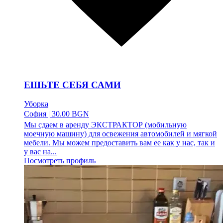
ЕШЬТЕ СЕБЯ САМИ
Уборка
София
|
30.00 BGN
Мы сдаем в аренду ЭКСТРАКТОР (мобильную
моечную машину) для освежения автомобилей и мягкой
мебели. Мы можем предоставить вам ее как у нас, так и
у вас на...
Посмотреть профиль