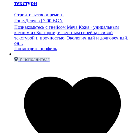
текстури
Строительство и ремонт
Гоце-Делчев
|
7.00 BGN
Познакомьтесь с гнейсом Меча Кожа - уникальным
камнем из Болгарии, известным своей красивой
текстурой и прочностью. Экологичный и долговечный,
он...
Посмотреть профиль
У исполнителя