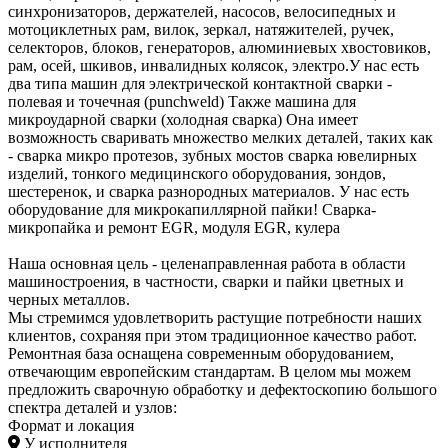
синхронизаторов, держателей, насосов, велосипедных и
мотоциклетных рам, вилок, зеркал, натяжителей, ручек,
селекторов, блоков, генераторов, алюминиевых хвостовиков,
рам, осей, шкивов, инвалидных колясок, электро.У нас есть
два типа машин для электрической контактной сварки -
полевая и точечная (punchweld) Также машина для
микроударной сварки (холодная сварка) Она имеет
возможность сваривать множество мелких деталей, таких как
- сварка микро протезов, зубных мостов сварка ювелирных
изделий, тонкого медицинского оборудования, зондов,
шестеренок, и сварка разнородных материалов. У нас есть
оборудование для микрокапиллярной пайки! Сварка-
микропайка и ремонт EGR, модуля EGR, кулера
Наша основная цель - целенаправленная работа в области
машиностроения, в частности, сварки и пайки цветных и
черных металлов.
Мы стремимся удовлетворить растущие потребности наших
клиентов, сохраняя при этом традиционное качество работ.
Ремонтная база оснащена современным оборудованием,
отвечающим европейским стандартам. В целом мы можем
предложить сварочную обработку и дефектоскопию большого
спектра деталей и узлов:
Формат и локация
У исполнителя