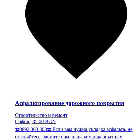
Асфальтирование дорожного покрытия
Строительство и ремонт
София
|
35.00 BGN
☎️0892 363 808☎️ Если вам нужна укладка асфальта, не
стесняйтесь, звоните нам, наша команда опытных