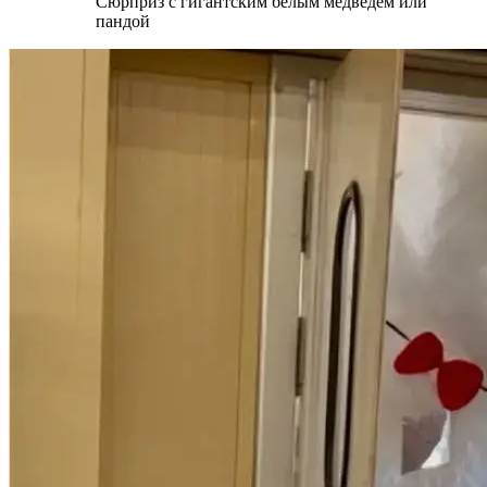
Сюрприз с гигантским белым медведем или
пандой