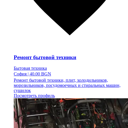
Ремонт бытовой техники
Бытовая техника
София
|
40.00 BGN
Ремонт бытовой техники, плит, холодильников,
морозильников, посудомоечных и стиральных машин,
сушилок
Посмотреть профиль