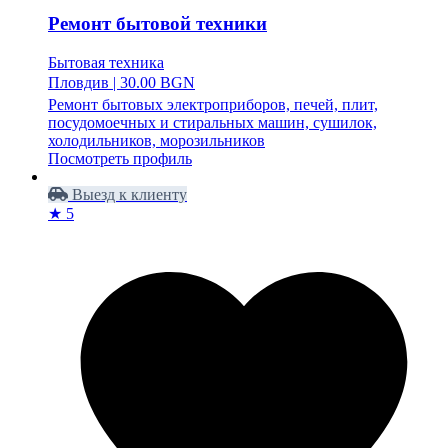
Ремонт бытовой техники
Бытовая техника
Пловдив
|
30.00 BGN
Ремонт бытовых электроприборов, печей, плит,
посудомоечных и стиральных машин, сушилок,
холодильников, морозильников
Посмотреть профиль
Выезд к клиенту
★ 5