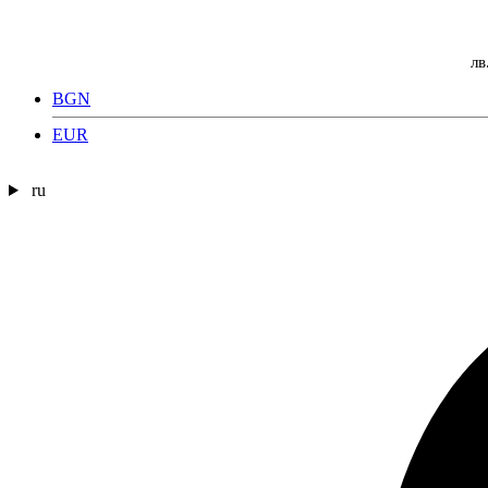
лв
BGN
EUR
ru