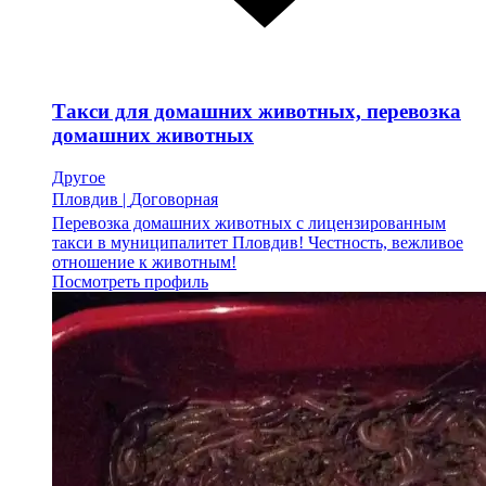
Такси для домашних животных, перевозка
домашних животных
Другое
Пловдив
|
Договорная
Перевозка домашних животных с лицензированным
такси в муниципалитет Пловдив! Честность, вежливое
отношение к животным!
Посмотреть профиль