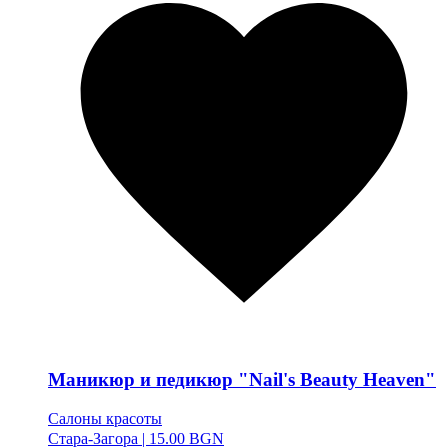
Маникюр и педикюр "Nail's Beauty Heaven"
Салоны красоты
Стара-Загора
|
15.00 BGN