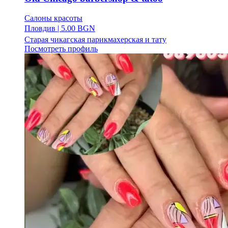
Салоны красоты
Пловдив
|
5.00 BGN
Старая чикагская парикмахерская и тату
Посмотреть профиль