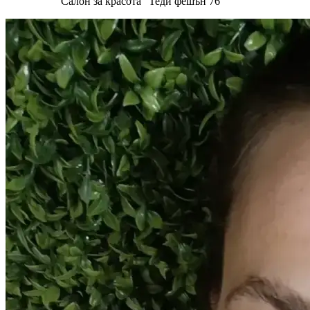
Салон за красота "Теди фешън 76 "