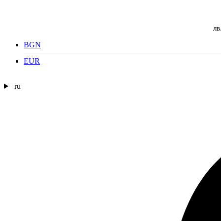
лв
BGN
EUR
ru