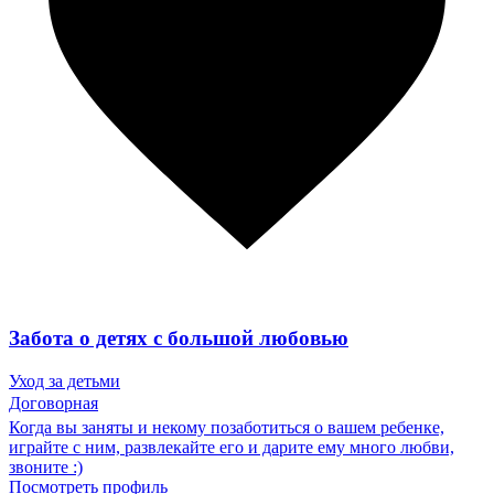
Забота о детях с большой любовью
Уход за детьми
Договорная
Когда вы заняты и некому позаботиться о вашем ребенке,
играйте с ним, развлекайте его и дарите ему много любви,
звоните :)
Посмотреть профиль