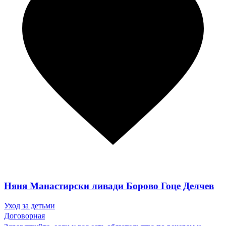
Няня Манастирски ливади Борово Гоце Делчев
Уход за детьми
Договорная