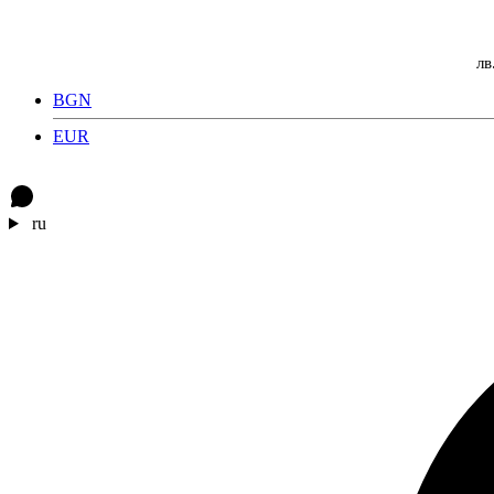
лв
BGN
EUR
ru