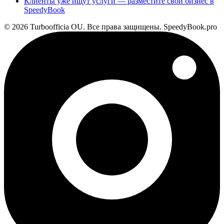
Клиенты уже ищут услуги — разместите свой бизнес в
SpeedyBook
© 2026 Turboofficia OU. Все права защищены. SpeedyBook.pro