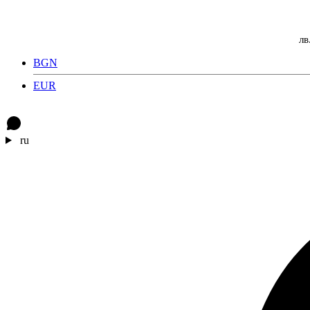
лв
BGN
EUR
ru