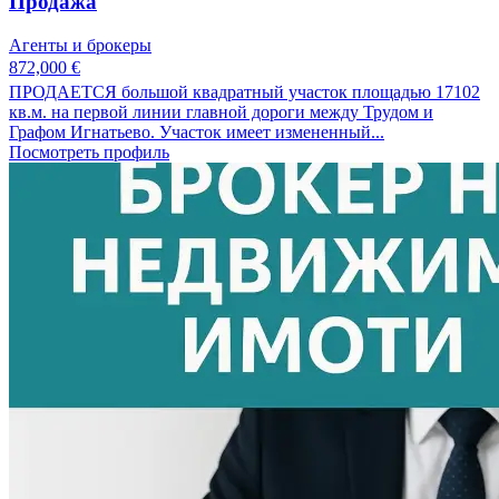
Продажа
Агенты и брокеры
872,000 €
ПРОДАЕТСЯ большой квадратный участок площадью 17102
кв.м. на первой линии главной дороги между Трудом и
Графом Игнатьево. Участок имеет измененный...
Посмотреть профиль