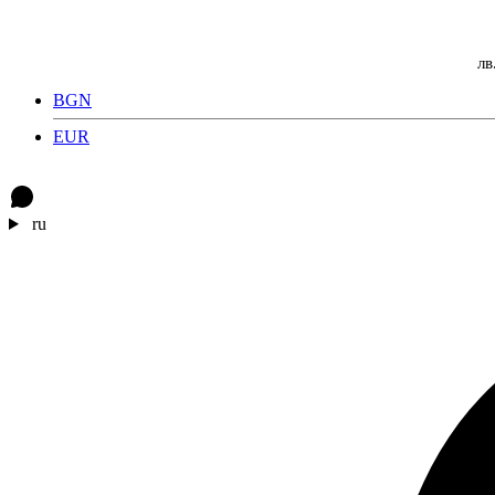
лв
BGN
EUR
ru