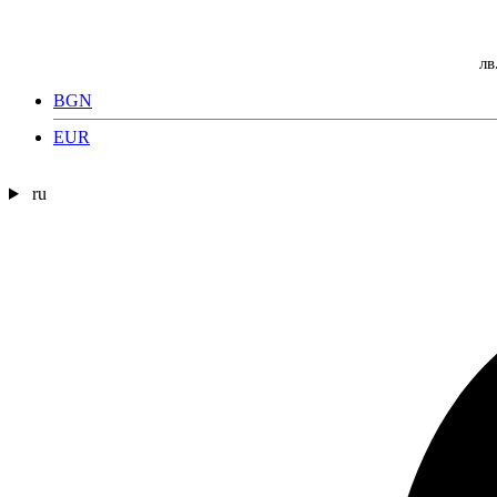
лв
BGN
EUR
ru