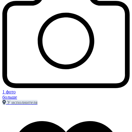
1 фото
больше
У исполнителя