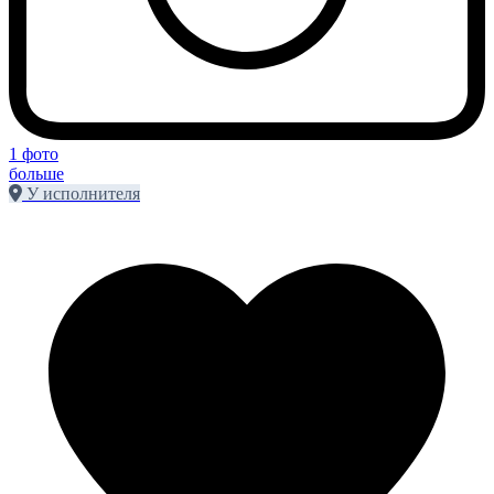
1 фото
больше
У исполнителя