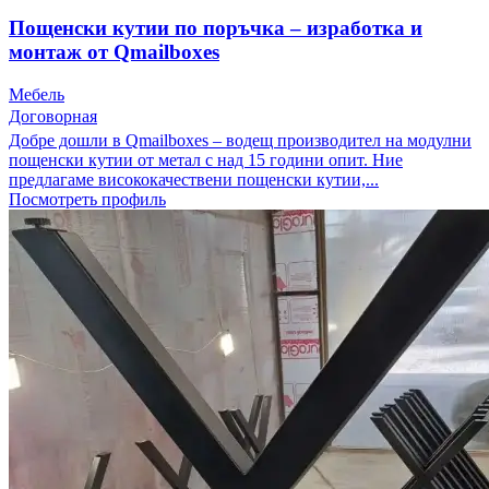
Пощенски кутии по поръчка – изработка и
монтаж от Qmailboxes
Мебель
Договорная
Добре дошли в Qmailboxes – водещ производител на модулни
пощенски кутии от метал с над 15 години опит. Ние
предлагаме висококачествени пощенски кутии,...
Посмотреть профиль