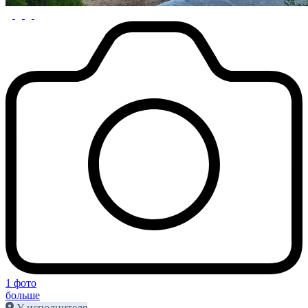
1 фото
больше
У исполнителя