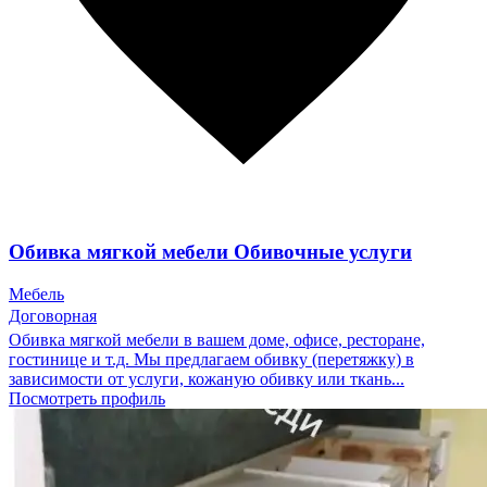
Обивка мягкой мебели Обивочные услуги
Мебель
Договорная
Обивка мягкой мебели в вашем доме, офисе, ресторане,
гостинице и т.д. Мы предлагаем обивку (перетяжку) в
зависимости от услуги, кожаную обивку или ткань...
Посмотреть профиль