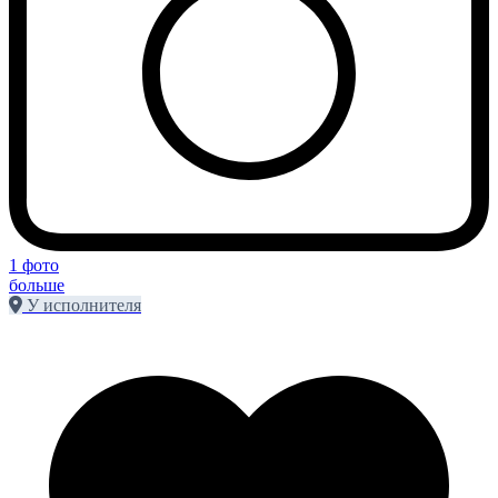
1 фото
больше
У исполнителя