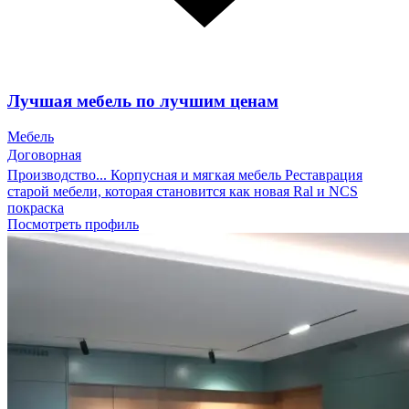
Лучшая мебель по лучшим ценам
Мебель
Договорная
Производство... Корпусная и мягкая мебель Реставрация
старой мебели, которая становится как новая Ral и NCS
покраска
Посмотреть профиль